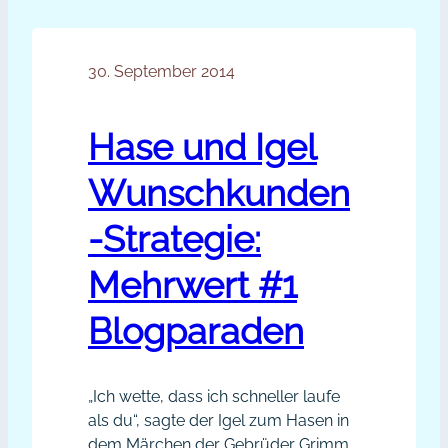
Hase
eine Anregung zu dieser Episode
schreiben, entweder als E-Mail an
und
sabine@sabine-piarry.com oder
30. September 2014
Igel
einen Kommentar. Reinlesen in
Wunschkunden-
die Blogartikel-Serie märchenhafte
Strategie
Hase und Igel
Mehrwerte.
[Podcast]
Wunschkunden
-Strategie:
Mehrwert #1
Blogparaden
„Ich wette, dass ich schneller laufe
als du“, sagte der Igel zum Hasen in
dem Märchen der Gebrüder Grimm.