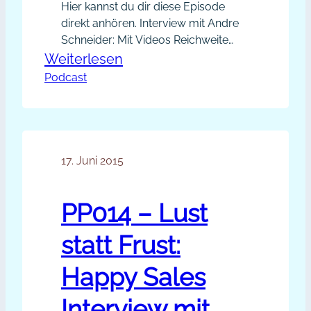
Hier kannst du dir diese Episode
direkt anhören. Interview mit Andre
Schneider: Mit Videos Reichweite
gewinnen und warum du dir
:
Weiterlesen
YouTube genauer anschauen
Podcast
PP016
solltest. Wie du YouTube clever für
–
dein Online-Marketing nutzen kannst
Online-
und was dabei zu beachten ist
erklärt Kundengewinnungscoach
Marketing
Andre Schneider in diesem
17. Juni 2015
mit
kurzweiligen Interview. Inhalte des
YouTube:
Interviews: Links aus der Episode:
Interview
PP014 – Lust
Andre…
mit
statt Frust:
Andre
Schneider
Happy Sales
[Podcast]
Interview mit