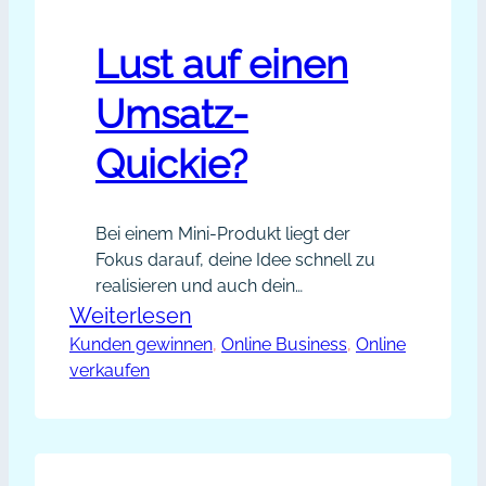
Lust auf einen
Umsatz-
Quickie?
Bei einem Mini-Produkt liegt der
Fokus darauf, deine Idee schnell zu
realisieren und auch dein
Arbeitsergebnis leicht verkaufen zu
:
Weiterlesen
können.
Kunden gewinnen
Lust
, 
Online Business
, 
Online
verkaufen
auf
einen
Umsatz-
Quickie?