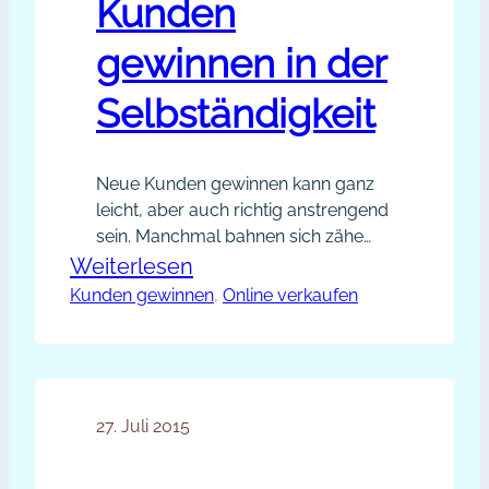
Kunden
gewinnen in der
Selbständigkeit
Neue Kunden gewinnen kann ganz
leicht, aber auch richtig anstrengend
sein. Manchmal bahnen sich zähe
Kundengewinnungs-Phasen in
:
Weiterlesen
Wellen an, und manchmal klappt
Kunden gewinnen
Leichter
, 
Online verkaufen
von heute auf morgen sogar nichts
neue
mehr, weil sich der Markt verändert
Kunden
hat. Als Easy-Business-Expertin
mache ich leider immer wieder die
gewinnen
Erfahrung, dass gerade dann, wenn
27. Juli 2015
in
alles gut läuft, Unvorhergesehenes
der
alles auf den…