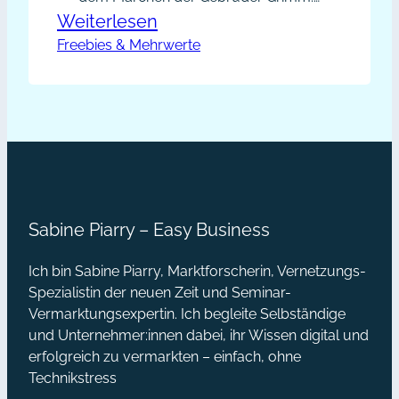
Damit begann ein verhängnisvoller
:
Weiterlesen
Wettstreit, das dem Hasen sogar
Freebies & Mehrwerte
Hase
das Leben kostete. Glücklicherweise
und
verläuft das Ringen um Kunden
Igel
meist nicht so dramatisch, aber es
könnte auch anders gehen, so
Wunschkunden-
entspannt und clever wie der Igel
Strategie:
seinen Sieg…
Mehrwert
#1
Sabine Piarry – Easy Business
Blogparaden
Ich bin Sabine Piarry, Marktforscherin, Vernetzungs-
Spezialistin der neuen Zeit und Seminar-
Vermarktungsexpertin. Ich begleite Selbständige
und Unternehmer:innen dabei, ihr Wissen digital und
erfolgreich zu vermarkten – einfach, ohne
Technikstress