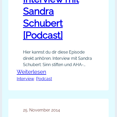
Sandra
Schubert
[Podcast]
Hier kannst du dir diese Episode
direkt anhören. Interview mit Sandra
Schubert: Sinn stiften und AHA-
Momente schaffen, um deine
:
Weiterlesen
Kunden glücklich zu machen. Mit
Interview
, 
Podcast
PP014
einer frischen und fröhlichen
–
Vorgehensweise zeigt Sandra
Lust
Schubert neue Wege auf, Kunden
und sich selbst glücklich zu machen.
statt
Mehr Impulse gibt es in dem vor
25. November 2014
Frust:
kurzem veröffentlichten Buch Happy