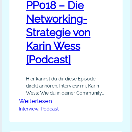
Selbständigkeit
PP018 – Die
Networking-
Strategie von
Karin Wess
[Podcast]
Hier kannst du dir diese Episode
direkt anhören. Interview mit Karin
Wess: Wie du in deiner Community
Vertrauen aufbaust, veranschaulicht
:
Weiterlesen
Karin anhand ihrer eigenen
Interview
, 
Podcast
PP018
Networking-
–
Strategie. Beeindruckend ist ihr
Die
magnetisches Freebie, mit dem sie