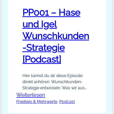
Happy
Sales von…
Sales
PP001 – Hase
Interview
und Igel
mit
Sandra
Wunschkunden
Schubert
-Strategie
[Podcast]
[Podcast]
Hier kannst du dir diese Episode
direkt anhören. Wunschkunden-
Strategie entwickeln. Was wir aus
dem Märchen Hase und Igel fürs
:
Weiterlesen
Netzwerken mitnehmen können.
Freebies & Mehrwerte
PP001
, 
Podcast
Themen dieser Episode: Du
–
kannst mir gerne eine Nachricht oder