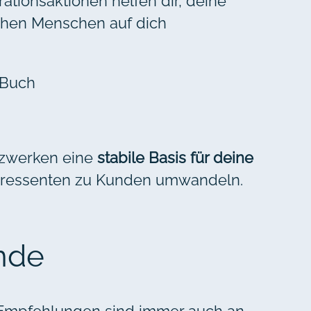
tionsaktionen helfen dir, deine
achen Menschen auf dich
 Buch
etzwerken eine
stabile Basis für deine
nteressenten zu Kunden umwandeln.
nde
n Empfehlungen sind immer auch an