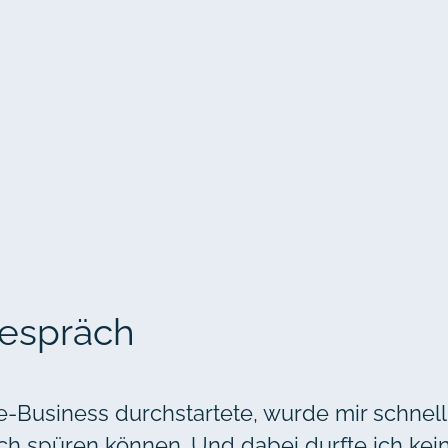
Gespräch
ne-Business durchstartete, wurde mir schnel
ch spüren können. Und dabei durfte ich kei