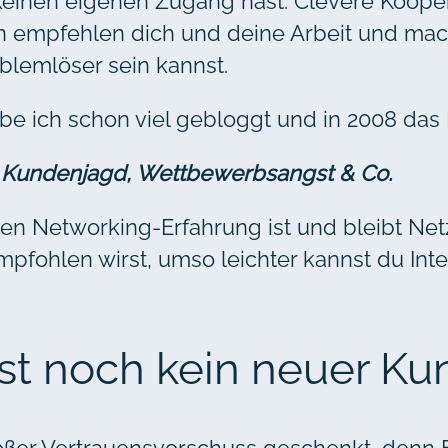
einen eigenen Zugang hast. Clevere Koopera
oren empfehlen dich und deine Arbeit und m
blemlöser sein kannst.
be ich schon viel gebloggt und in 2008 das
it Kundenjagd, Wettbewerbsangst & Co.
ahren Networking-Erfahrung ist und bleibt N
mpfohlen wirst, umso leichter kannst du I
st noch kein neuer Ku
großer Vertrauensvorschuss geschenkt, den