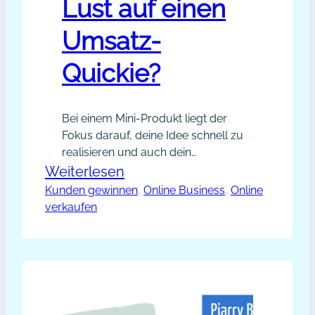
Lust auf einen
entscheiden darüber, ob eine
Community…
Umsatz-
Quickie?
Bei einem Mini-Produkt liegt der
Fokus darauf, deine Idee schnell zu
realisieren und auch dein
Arbeitsergebnis leicht verkaufen zu
:
Weiterlesen
können.
Kunden gewinnen
Lust
, 
Online Business
, 
Online
verkaufen
auf
einen
Umsatz-
Quickie?