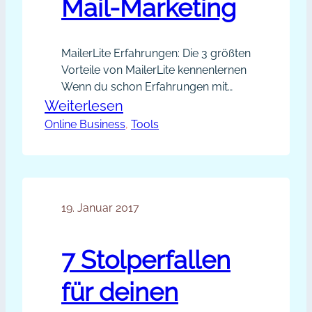
Mail-Marketing
MailerLite Erfahrungen: Die 3 größten
Vorteile von MailerLite kennenlernen
Wenn du schon Erfahrungen mit
einem oder mehreren E-Mail-
:
Weiterlesen
Marketing-Systemen gesammelt
Online Business
MailerLite:
, 
Tools
hast, dann kennst du sicher den
Eine
Kampf mit Formatierungen, die dir
neue
Zeit und Nerven rauben. Seien es
verschiedene Schriften,
Ära
Schriftgrößen und andere
19. Januar 2017
von
Formatierungen, die sich gerne
E-
durch copy & paste einschleichen.
Mail-
7 Stolperfallen
Oder aber du versuchst, etwas…
Marketing
für deinen