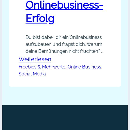
Onlinebusiness-
Erfolg
Du bist dabei, dir ein Onlinebusiness
aufzubauen und fragst dich, warum
deine Bemühungen nicht fruchten?
Vielleicht bist du in Social Media
:
Weiterlesen
unglaublich aktiv, schreibst viele
Freebies & Mehrwerte
7
, 
Online Business
, 
Blogartikel, postest diese fleißig und
Social Media
Stolperfallen
dennoch ist die Resonanz viel zu
für
gering? Deine E-Mail-Liste wächst
nur langsam und obwohl du von
deinen
deinem Online-Konzept begeistert
Onlinebusiness-
bist, gestaltet sich der Weg mühsam.
Erfolg
…