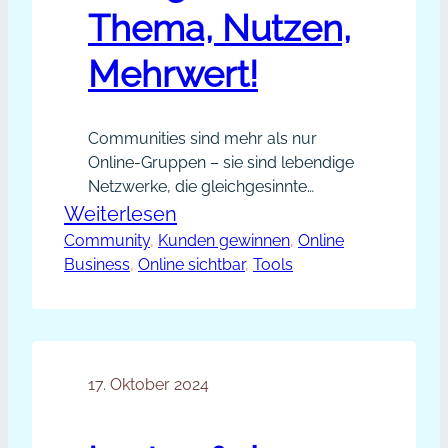
Thema, Nutzen,
Mehrwert!
Communities sind mehr als nur
Online-Gruppen – sie sind lebendige
Netzwerke, die gleichgesinnte
Menschen zusammenbringen.
:
Weiterlesen
Gruppen, die Wissen teilen und
Community
, 
Kunden gewinnen
Community
, 
Online
gemeinsame Interessen fördern.
Business
, 
Online sichtbar
, 
Tools
Erfolgsformel:
Communities sind eine tolle
Thema,
Möglichkeit, Weiterbildung
inspirierend und lebendig zu
Nutzen,
gestalten. Doch nicht jede
Mehrwert!
Community schafft es, nachhaltig
17. Oktober 2024
erfolgreich zu sein. Was macht den
Unterschied? Welche Faktoren