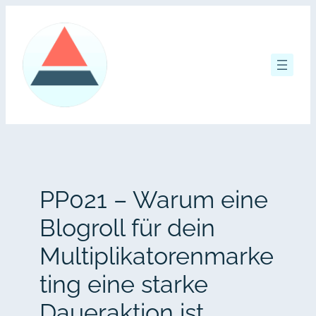
Zum
Inhalt
springen
PP021 – Warum eine
Blogroll für dein
Multiplikatorenmarke
ting eine starke
Daueraktion ist