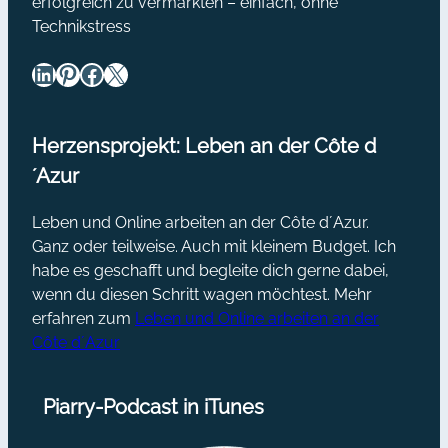
erfolgreich zu vermarkten – einfach, ohne
[Podcast]
Technikstress
LinkedIn
Pinterest
Facebook
X
Herzensprojekt: Leben an der Côte d
´Azur
Leben und Online arbeiten an der Côte d´Azur.
Ganz oder teilweise. Auch mit kleinem Budget. Ich
habe es geschafft und begleite dich gerne dabei,
wenn du diesen Schritt wagen möchtest. Mehr
erfahren zum
Leben und Online arbeiten an der
Côte d´Azur
Piarry-Podcast in iTunes