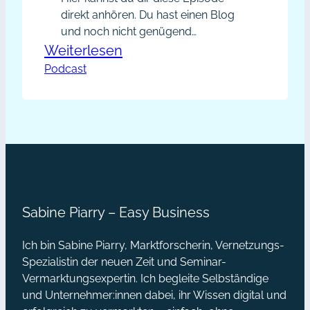
direkt anhören. Du hast einen Blog
und noch nicht genügend
Sichtbarkeit? Oder aber du hast dich
:
Weiterlesen
neu positioniert und möchtest deine
Podcast
PP021
Positionierung sichtbar machen? Auf
–
jeden Fall möchtest du mithilfe
Warum
deines Blogs dein Kontakte-
Netzwerk erweitern. In dieser
eine
Episode bekommst du praktische
Blogroll
Tipps, wie du es geschickt anstellst,
für
dein Kontakte-Netzwerk…
dein
Sabine Piarry – Easy Business
Multiplikatorenmarketing
eine
Ich bin Sabine Piarry, Marktforscherin, Vernetzungs-
starke
Spezialistin der neuen Zeit und Seminar-
Daueraktion
Vermarktungsexpertin. Ich begleite Selbständige
und Unternehmer:innen dabei, ihr Wissen digital und
ist