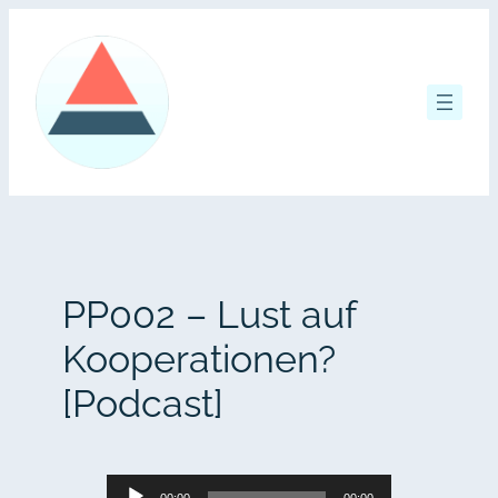
Zum
Inhalt
springen
PP002 – Lust auf
Kooperationen?
[Podcast]
Audio-
00:00
00:00