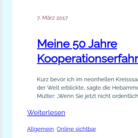
7. März 2017
Meine 50 Jahre
Kooperationserfah
Kurz bevor ich im neonhellen Kreisssa
der Welt erblickte, sagte die Hebamm
Mutter: „Wenn Sie jetzt nicht ordentlic
dann müssen wir die Saugglocke holen
:
Weiterlesen
Botschaft kam an: Jetzt galt es, zu koo
mobilisierte alle Kräfte, um mich in di
Meine
Allgemein
, 
Online sichtbar
bugsieren. Wir kämpften als Team und
50