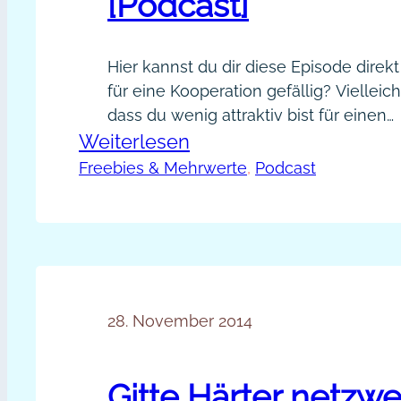
[Podcast]
Hier kannst du dir diese Episode direk
für eine Kooperation gefällig? Vielleich
dass du wenig attraktiv bist für einen
:
Weiterlesen
Kooperationspartner oder dass dein 
viel zu klein ist. Mit dieser Episode m
PP004
Freebies & Mehrwerte
, 
Podcast
Schluss mit Zweifeln. Themen dieser E
–
aus der Episode: Du kannst mir gerne 
Bremer
oder eine…
Stadtmusikanten:
Starke
Kooperationsaktion
28. November 2014
[Podcast]
Gitte Härter netzwe