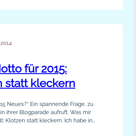
ist ihr wichtig und da setzt sie…
e
tworking-
ategie
n
 2014
audia
uscheder
tto für 2015:
odcast]
 statt kleckern
015 Neues?” Ein spannende Frage, zu
 in ihrer Blogparade aufruft. Was mir
t: Klotzen statt kleckern. Ich habe in
hren mit Sorgfalt ein starkes