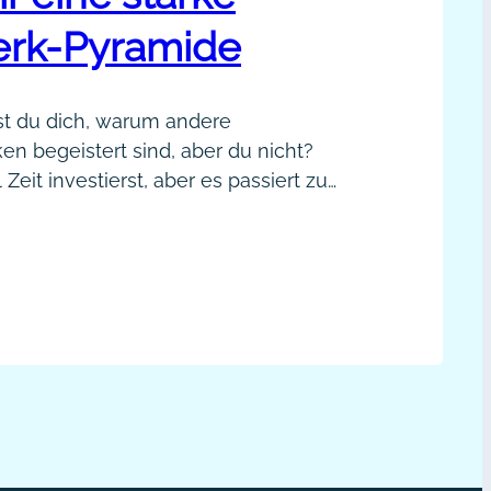
rk-Pyramide
gst du dich, warum andere
n begeistert sind, aber du nicht?
Zeit investierst, aber es passiert zu
deine Networking-Samen endlich
gedeihen? Warum aus netten
ine Geschäftsbeziehungen werden?
ue
t einfach und zugleich komplex. Dein
ss du dir, zu deiner Zielgruppe und
ne
rfnissen passen. Das ist der…
rke
tzwerk-
ramide