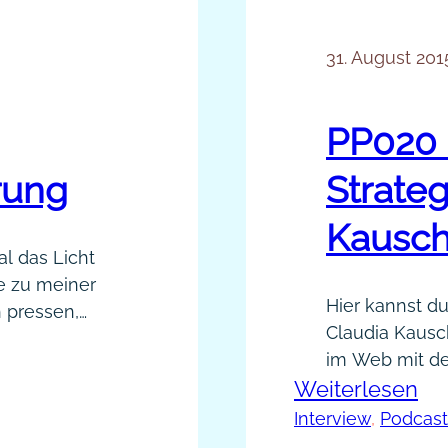
31. August 201
PP020 
rung
Strateg
Kausch
al das Licht
e zu meiner
Hier kannst du
h pressen,
Claudia Kausch
.“ Die
im Web mit de
perieren! Ich
:
Weiterlesen
werden. Sie ne
e Welt zu
uns in diesem 
PP
Interview
, 
Podcast
 wir…
und was ihren