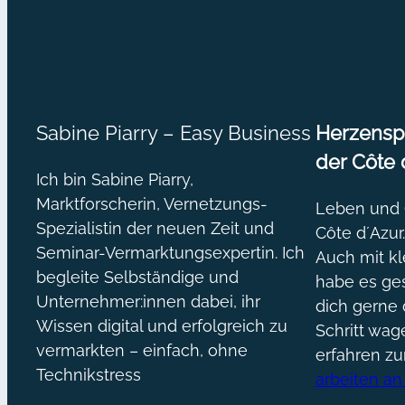
Sabine Piarry – Easy Business
Herzenspr
der Côte 
Ich bin Sabine Piarry,
Marktforscherin, Vernetzungs-
Leben und O
Spezialistin der neuen Zeit und
Côte d´Azur
Seminar-Vermarktungsexpertin. Ich
Auch mit kl
begleite Selbständige und
habe es ges
Unternehmer:innen dabei, ihr
dich gerne 
Wissen digital und erfolgreich zu
Schritt wa
vermarkten – einfach, ohne
erfahren z
Technikstress
arbeiten an