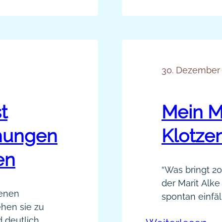
–
kommunizieren 
Di
Ne
Str
vo
30. Dezember
Cl
Ka
t
Mein Mo
[P
hungen
Klotzen
en
“Was bringt 2
der Marit Alke
enen
spontan einfäll
hen sie zu
den letzten Ja
d deutlich,