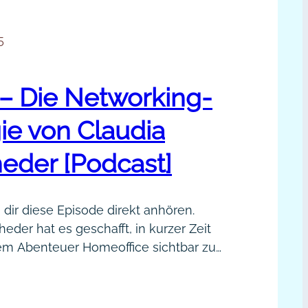
5
– Die Networking-
ie von Claudia
eder [Podcast]
 dir diese Episode direkt anhören.
eder hat es geschafft, in kurzer Zeit
m Abenteuer Homeoffice sichtbar zu
tzwerkt online und offline und verrät
Interview, wo ihr Schwerpunkt liegt
020
 Erfolg ausmacht. Persönlich zu