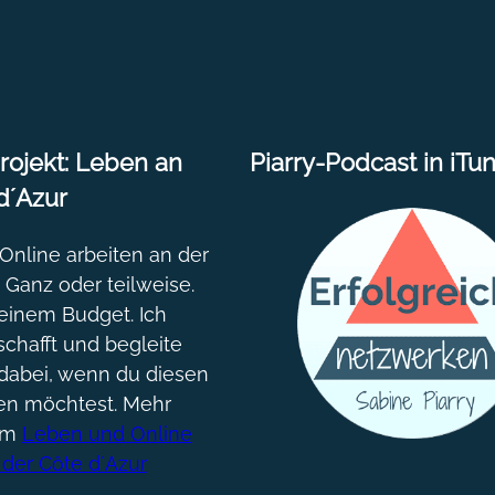
ojekt: Leben an
Piarry-Podcast in iTu
d´Azur
nline arbeiten an der
. Ganz oder teilweise.
einem Budget. Ich
chafft und begleite
dabei, wenn du diesen
gen möchtest. Mehr
um
Leben und Online
 der Côte d´Azur