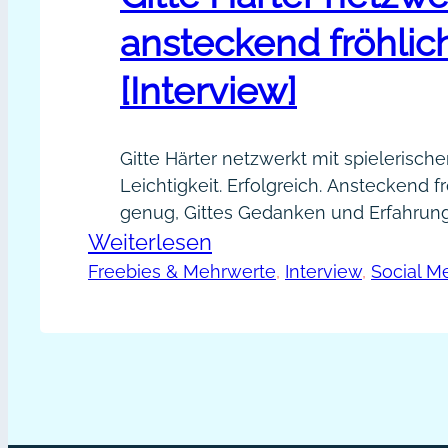
ansteckend fröhlic
[Interview]
Gitte Härter netzwerkt mit spielerische
Leichtigkeit. Erfolgreich. Ansteckend f
genug, Gittes Gedanken und Erfahru
:
Weiterlesen
Netzwerken zu erfahren und dank Gitt
jetzt auch mal einen langen Blogartike
Gitte
Freebies & Mehrwerte
, 
Interview
, 
Social M
nur Blogquickies: Karin Engelhardt emp
Härter
einem Online-Workshop mit dem War
netzwerkt
„Achtung Festlesegefahr“ und so besu
ansteckend
ersten Mal deinen Blog schreibnudel.d
fröhlich
[Interview]