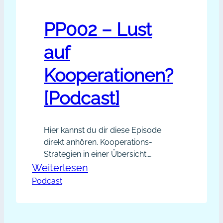
PP002 – Lust
auf
Kooperationen?
[Podcast]
Hier kannst du dir diese Episode
direkt anhören. Kooperations-
Strategien in einer Übersicht.
Themen dieser Episode: Links aus
:
Weiterlesen
der Episode: Du kannst mir gerne
Podcast
PP002
eine Nachricht oder eine Anregung
–
zu dieser Episode schreiben,
Lust
entweder als E-Mail an