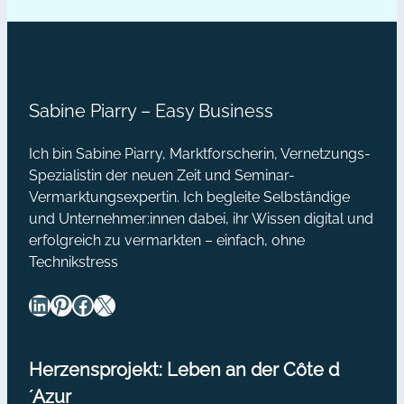
sabine@sabine-piarry.com oder
auf
einen Kommentar. Um den Podcast
Kooperationen?
bei iTunes zu abonnieren und zu
[Podcast]
bewerten, bitte hier lang: Erfolgreich
Netzwerken! Wenn…
Sabine Piarry – Easy Business
Ich bin Sabine Piarry, Marktforscherin, Vernetzungs-
Spezialistin der neuen Zeit und Seminar-
Vermarktungsexpertin. Ich begleite Selbständige
und Unternehmer:innen dabei, ihr Wissen digital und
erfolgreich zu vermarkten – einfach, ohne
Technikstress
LinkedIn
Pinterest
Facebook
X
Herzensprojekt: Leben an der Côte d
´Azur