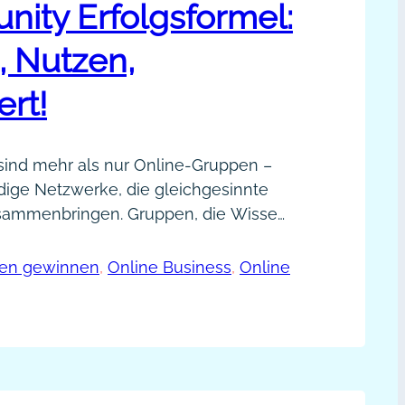
ity Erfolgsformel:
 Nutzen,
rt!
ind mehr als nur Online-Gruppen –
ndige Netzwerke, die gleichgesinnte
ammenbringen. Gruppen, die Wissen
meinsame Interessen fördern.
nd eine tolle Möglichkeit,
mmunity
en gewinnen
, 
Online Business
, 
Online
 inspirierend und lebendig zu
olgsformel:
h nicht jede Community schafft es,
ema,
folgreich zu sein. Was macht den
tzen,
Welche Faktoren entscheiden
hrwert!
ine Community…