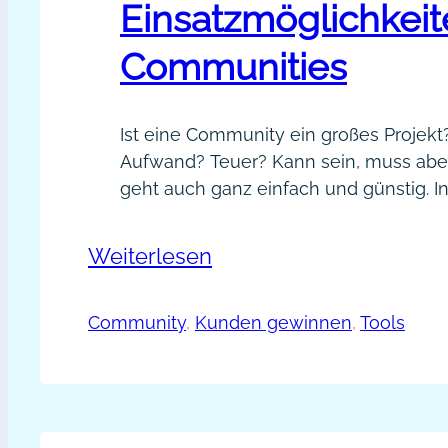
Einsatzmöglichkeit
Communities
Ist eine Community ein großes Projekt?
Aufwand? Teuer? Kann sein, muss aber
geht auch ganz einfach und günstig. I
Blogartikel bekommst du Ideen und pr
Beispiele, wie du eine Community in d
:
Weiterlesen
Businesskonzept und in deine Kunden
Einsatzmöglichkeiten
einbeziehen kannst: zeitgemäß und u
von
Community
, 
Kunden gewinnen
, 
Tools
Social Media und Algorithmen. Commun
Communities
einsetzen Eine…