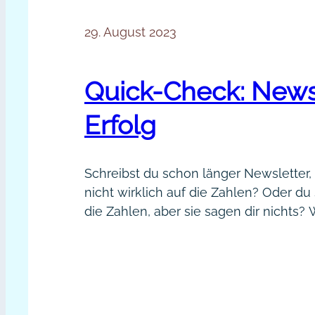
29. August 2023
Quick-Check: News
Erfolg
Schreibst du schon länger Newsletter,
nicht wirklich auf die Zahlen? Oder du
die Zahlen, aber sie sagen dir nichts?
E-Mail-Marketing professioneller ang
möchtest, dann gehört das Anschauen
einfach dazu. Das stelle ich jetzt einfa
den Raum, als Marktforscherin. Durch 
Interpretieren der Statistiken…