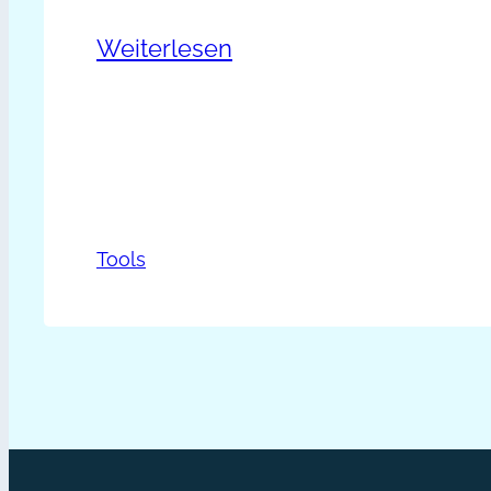
:
Weiterlesen
Quick-
Check:
Newsletter
Erfolg
Tools