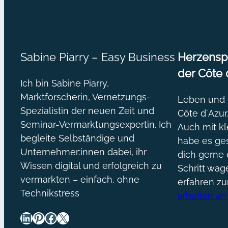
Sabine Piarry – Easy Business
Herzenspr
der Côte 
Ich bin Sabine Piarry,
Marktforscherin, Vernetzungs-
Leben und O
Spezialistin der neuen Zeit und
Côte d´Azur
Seminar-Vermarktungsexpertin. Ich
Auch mit kl
begleite Selbständige und
habe es ges
Unternehmer:innen dabei, ihr
dich gerne 
Wissen digital und erfolgreich zu
Schritt wa
vermarkten – einfach, ohne
erfahren z
Technikstress
arbeiten an
LinkedIn
Pinterest
Facebook
X