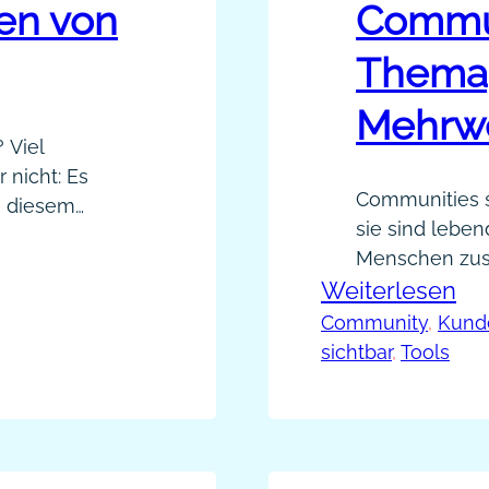
en von
Commun
Thema,
Mehrwe
 Viel
 nicht: Es
Communities s
n diesem
sie sind lebe
aktische
Menschen zus
ein
:
Weiterlesen
teilen und ge
reise
Communities si
Co
Community
, 
Kund
nabhängig von
Weiterbildung
sichtbar
, 
Tools
ity situativ
Erf
gestalten. Doc
Th
nachhaltig er
Nu
Unterschied? 
Me
darüber, ob e