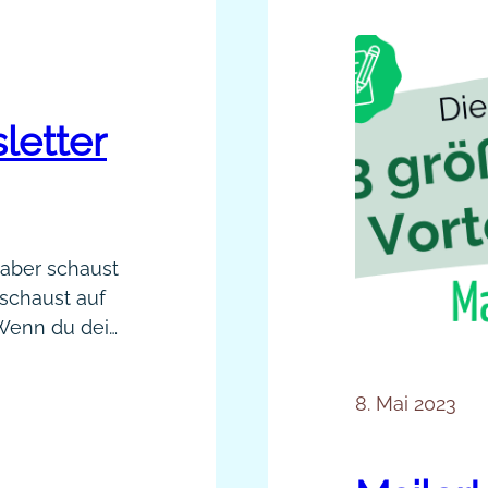
letter
 aber schaust
 schaust auf
 Wenn du dein
ehen
 der Zahlen
8. Mai 2023
ch mal so in
richtiges