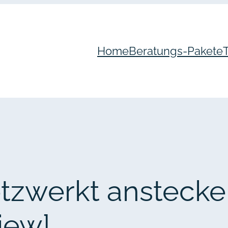
Home
Beratungs-Pakete
netzwerkt ansteck
view]