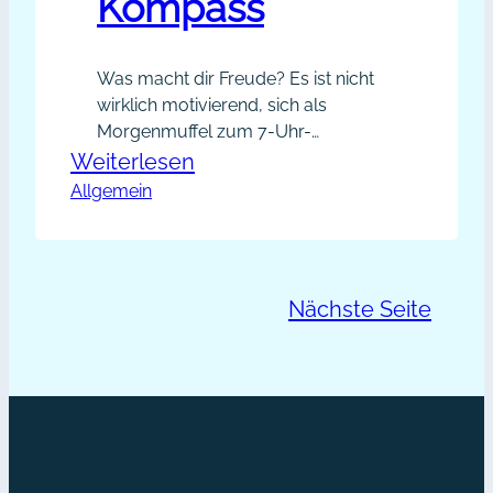
Kompass
Was macht dir Freude? Es ist nicht
wirklich motivierend, sich als
Morgenmuffel zum 7-Uhr-
Networking zu quälen und dann
:
Weiterlesen
noch den perfekten Elevator-Pitch
Allgemein
Networking-
bringen wo wollen. Motiviert es dich,
Spaßfaktor-
in Twitter deine Info in 140 Zeichen zu
Kompass
pressen, wenn du lieber
ausschmückend schreibst und
Nächste Seite
redest? Und warum solltest du dich
damit abquälen, Blogartikel zu
schreiben, wenn…