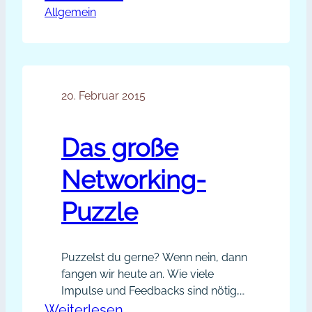
sogar schlingend, langsam,
Allgemein
Woran
bedächtig, bewusst, achtsam,
du
genussvoll oder nebenbei. Und es
erkennst,
gibt so viele Arten von Ernährung:
nicht nur kulturelle Unterschiede wie
dass
italienisch, indisch, chinesisch,
20. Februar 2015
du
mexikanisch usw., auch vegetarisch,
keine
vegan, glutenfrei, Trennkost, Low
Networking-
Das große
Carb, Slow Food und die neuen…
Strategie
Networking-
hast
Puzzle
Puzzelst du gerne? Wenn nein, dann
fangen wir heute an. Wie viele
Impulse und Feedbacks sind nötig,
um immer klarer deine Stärken und
:
Weiterlesen