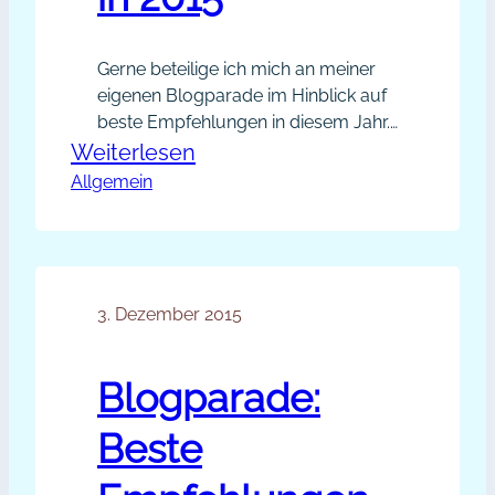
Gerne beteilige ich mich an meiner
eigenen Blogparade im Hinblick auf
beste Empfehlungen in diesem Jahr.
Wer oder was hat dich in diesem
:
Weiterlesen
Jahr am stärksten sichtbar gemacht?
Allgemein
Beste
In welcher Form? In welchem
Multiplikatoren
Format? Es waren zwei Aktionen, zu
und
denen ich eingeladen wurde, die
mich stark sichtbarer gemacht
Empfehlungen
haben: Einmal die Sichtbarkeits-
3. Dezember 2015
in
Challenge organisiert von Christina…
2015
Blogparade:
Beste