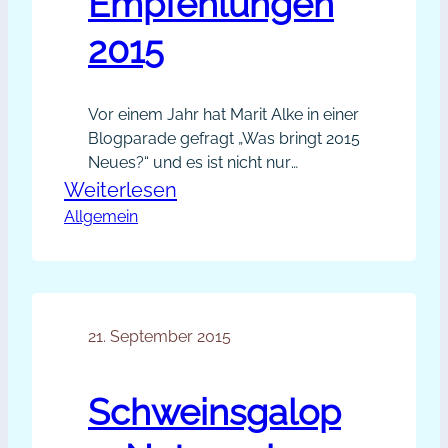
Empfehlungen
2015
Vor einem Jahr hat Marit Alke in einer
Blogparade gefragt „Was bringt 2015
Neues?“ und es ist nicht nur
spannend, sondern in vielerlei
:
Weiterlesen
Hinsicht nützlich öffentlich Stellung
Allgemein
Blogparade:
zu beziehen, beispielsweise um sich
Beste
klar festzulegen und um sich immer
Empfehlungen
wieder neu zu motivieren, die
eigenen Ziele nicht aus den Augen
2015
zu verlieren. Heute lade ich dich,…
21. September 2015
Schweinsgalop