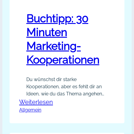
Schweinsgalopp eine Einladung zum
in
Seiten-Like (Facebook) oder ein…
Social
Buchtipp: 30
Media?
Minuten
Marketing-
Kooperationen
Du wünschst dir starke
Kooperationen, aber es fehlt dir an
Ideen, wie du das Thema angehen
kannst? Oder du hast Ideen, aber
:
Weiterlesen
weisst nicht, mit wem du die
Allgemein
Buchtipp:
Kooperationsidee realisieren kannst?
30
Vielleicht fehlt auch die Zeit für
Minuten
Kooperationen? Vielleicht hast du