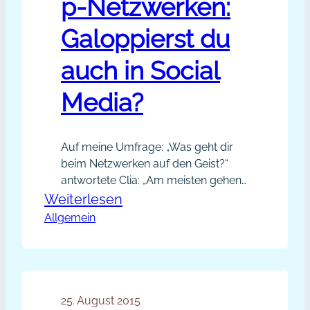
p-Netzwerken:
Galoppierst du
auch in Social
Media?
Auf meine Umfrage: „Was geht dir
beim Netzwerken auf den Geist?“
antwortete Clia: „Am meisten gehen
mir Kontaktanfragen auf den Geist,
:
Weiterlesen
denen ich schon an der
Allgemein
Schweinsgalopp-
„Nasenspitze“ ansehen kann, dass es
Netzwerken:
ausschließlich darum geht, mir
Galoppierst
etwas zu verkaufen. Ebenfalls nervig
finde ich, wenn nach der
du
Kontaktbestätigung im
25. August 2015
auch