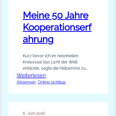
Meine 50 Jahre
Kooperationserf
ahrung
Kurz bevor ich im neonhellen
Kreisssaal das Licht der Welt
erblickte, sagte die Hebamme zu
meiner Mutter: „Wenn Sie jetzt nicht
:
Weiterlesen
ordentlich pressen, dann müssen wir
Allgemein
, 
Online sichtbar
Meine
die Saugglocke holen.“ Die Botschaft
50
kam an: Jetzt galt es, zu kooperieren!
Jahre
Ich mobilisierte alle Kräfte, um mich
in die Welt zu bugsieren. Wir
Kooperationserfahrung
kämpften als Team und wir…
6. Juni 2016