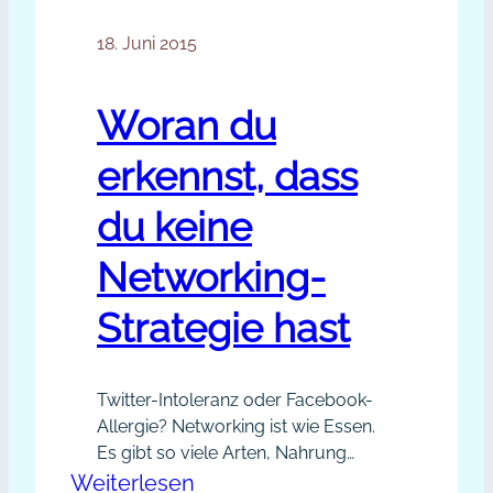
noch gar nicht erkannt, wie wertvoll
Marketing-
Kooperationen für deinen
18. Juni 2015
Kooperationen
Businesserfolg sind? Dann aber los……
Woran du
erkennst, dass
du keine
Networking-
Strategie hast
Twitter-Intoleranz oder Facebook-
Allergie? Networking ist wie Essen.
Es gibt so viele Arten, Nahrung
aufzunehmen: Schnell, vielleicht
:
Weiterlesen