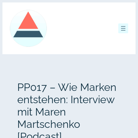
Zum
Inhalt
springen
PP017 – Wie Marken
entstehen: Interview
mit Maren
Martschenko
[Podcast]