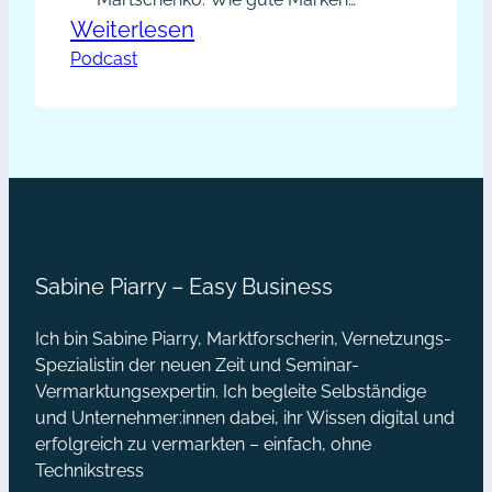
entstehen und wie es gelingt, mit
:
Weiterlesen
Business-Geschichten Vertrauen
Podcast
PP017
aufzubauen. Marketingberaterin
–
Maren Martschenko verrät in diesem
Wie
facettenreichen Interview, wie du
Geschichten schreibst, die emotional
Marken
berühren und Nähe schaffen. Inhalte
entstehen:
des Interviews: Links aus der
Interview
Episode: Maren Martschenko in
mit
ihrem Lieblingsnetzwerk Twitter…
Sabine Piarry – Easy Business
Maren
Martschenko
Ich bin Sabine Piarry, Marktforscherin, Vernetzungs-
[Podcast]
Spezialistin der neuen Zeit und Seminar-
Vermarktungsexpertin. Ich begleite Selbständige
und Unternehmer:innen dabei, ihr Wissen digital und
erfolgreich zu vermarkten – einfach, ohne
Technikstress