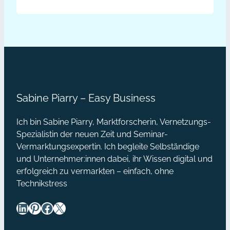
einer frischen und fröhlichen
–
Vorgehensweise zeigt Sandra
Lust
Schubert neue Wege auf, Kunden
und sich selbst glücklich zu machen.
statt
Mehr Impulse gibt es in dem vor
Frust:
kurzem veröffentlichten Buch Happy
Happy
Sales von…
Sales
Sabine Piarry – Easy Business
Interview
mit
Ich bin Sabine Piarry, Marktforscherin, Vernetzungs-
Sandra
Spezialistin der neuen Zeit und Seminar-
Schubert
Vermarktungsexpertin. Ich begleite Selbständige
und Unternehmer:innen dabei, ihr Wissen digital und
[Podcast]
erfolgreich zu vermarkten – einfach, ohne
Technikstress
LinkedIn
Pinterest
Facebook
X