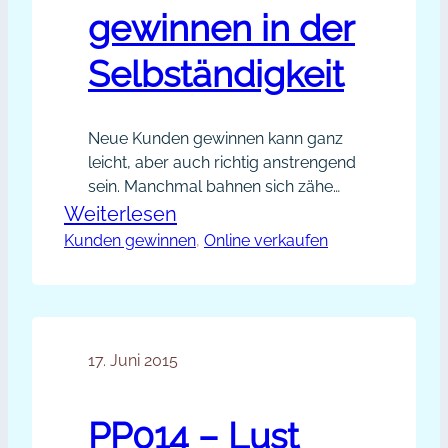
gewinnen in der
Selbständigkeit
Neue Kunden gewinnen kann ganz
leicht, aber auch richtig anstrengend
sein. Manchmal bahnen sich zähe
Kundengewinnungs-Phasen in
:
Weiterlesen
Wellen an, und manchmal klappt
Kunden gewinnen
Leichter
, 
Online verkaufen
von heute auf morgen sogar nichts
neue
mehr, weil sich der Markt verändert
Kunden
hat. Als Easy-Business-Expertin
mache ich leider immer wieder die
gewinnen
Erfahrung, dass gerade dann, wenn
17. Juni 2015
in
alles gut läuft, Unvorhergesehenes
der
alles auf den…
Selbständigkeit
PP014 – Lust