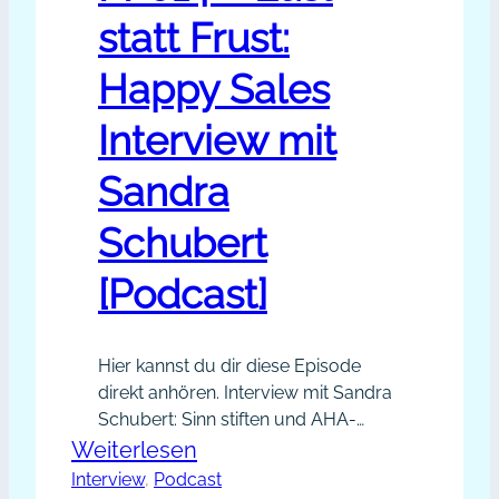
statt Frust:
Happy Sales
Interview mit
Sandra
Schubert
[Podcast]
Hier kannst du dir diese Episode
direkt anhören. Interview mit Sandra
Schubert: Sinn stiften und AHA-
Momente schaffen, um deine
:
Weiterlesen
Kunden glücklich zu machen. Mit
Interview
, 
Podcast
PP014