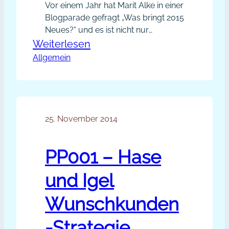
Vor einem Jahr hat Marit Alke in einer
Blogparade gefragt „Was bringt 2015
Neues?“ und es ist nicht nur
spannend, sondern in vielerlei
:
Weiterlesen
Hinsicht nützlich öffentlich Stellung
Allgemein
Blogparade:
zu beziehen, beispielsweise um sich
Beste
klar festzulegen und um sich immer
Empfehlungen
wieder neu zu motivieren, die
eigenen Ziele nicht aus den Augen
2015
zu verlieren. Heute lade ich dich,…
25. November 2014
PP001 – Hase
und Igel
Wunschkunden
-Strategie