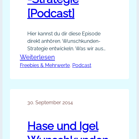
[Podcast]
Hier kannst du dir diese Episode
direkt anhören. Wunschkunden-
Strategie entwickeln. Was wir aus
dem Märchen Hase und Igel fürs
:
Weiterlesen
Netzwerken mitnehmen können.
Freebies & Mehrwerte
PP001
, 
Podcast
Themen dieser Episode: Du
–
kannst mir gerne eine Nachricht oder
Hase
eine Anregung zu dieser Episode
schreiben, entweder als E-Mail an
und
sabine@sabine-piarry.com oder
30. September 2014
Igel
einen Kommentar. Reinlesen in
Wunschkunden-
die Blogartikel-Serie märchenhafte
Strategie
Hase und Igel
Mehrwerte.
[Podcast]