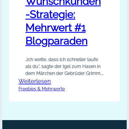
Wunschkunden
-Strategie:
Mehrwert #1
Blogparaden
„Ich wette, dass ich schneller laufe
als du“, sagte der Igel zum Hasen in
dem Märchen der Gebrüder Grimm.
Damit begann ein verhängnisvoller
:
Weiterlesen
Wettstreit, das dem Hasen sogar
Freebies & Mehrwerte
Hase
das Leben kostete. Glücklicherweise
und
verläuft das Ringen um Kunden
Igel
meist nicht so dramatisch, aber es
könnte auch anders gehen, so
Wunschkunden-
entspannt und clever wie der Igel
Strategie:
seinen Sieg…