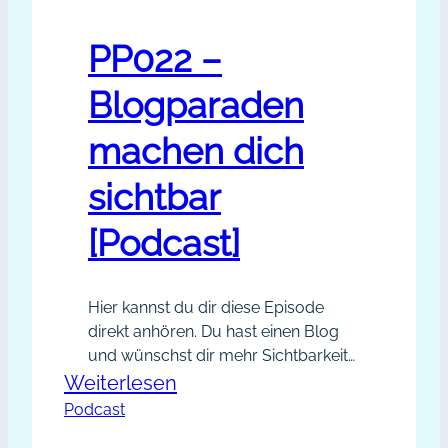
PP022 –
Blogparaden
machen dich
sichtbar
[Podcast]
Hier kannst du dir diese Episode
direkt anhören. Du hast einen Blog
und wünschst dir mehr Sichtbarkeit?
Blogparaden sind eine geniale
:
Weiterlesen
Möglichkeit, dein Kontakte-Netzwerk
Podcast
PP022
rasant schnell und thematisch
–