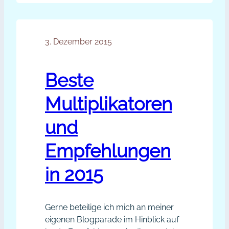
passend zu erweitern. Neben
Blogparaden
qualitativ guten Kontakten findest du
dabei auch spannende
machen
Kooperationspartner und kannst
3. Dezember 2015
dich
deinen Expertenstatus ausbauen. In
sichtbar
dieser Episode bekommst du
[Podcast]
Beste
praktische Tipps, wie du…
Multiplikatoren
und
Empfehlungen
in 2015
Gerne beteilige ich mich an meiner
eigenen Blogparade im Hinblick auf