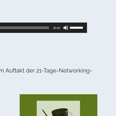
Pfeiltasten
00:00
Hoch/Runter
benutzen,
um
die
Lautstärke
 Auftakt der 21-Tage-Networking-
zu
regeln.