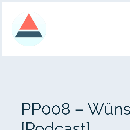
Zum
Inhalt
springen
PP008 – Wüns
[Podcast]