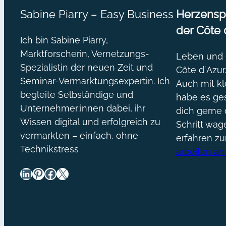
Sabine Piarry – Easy Business
Herzenspr
der Côte 
Ich bin Sabine Piarry,
Marktforscherin, Vernetzungs-
Leben und O
Spezialistin der neuen Zeit und
Côte d´Azur
Seminar-Vermarktungsexpertin. Ich
Auch mit kl
begleite Selbständige und
habe es ges
Unternehmer:innen dabei, ihr
dich gerne 
Wissen digital und erfolgreich zu
Schritt wa
vermarkten – einfach, ohne
erfahren z
Technikstress
arbeiten an
LinkedIn
Pinterest
Facebook
X