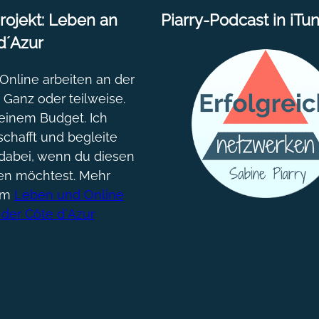
ojekt: Leben an
Piarry-Podcast in iTu
d´Azur
nline arbeiten an der
. Ganz oder teilweise.
einem Budget. Ich
chafft und begleite
dabei, wenn du diesen
gen möchtest. Mehr
um
Leben und Online
 der Côte d´Azur