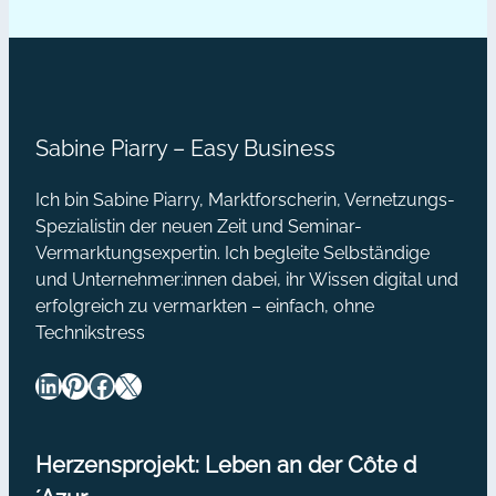
Gerne beteilige ich mich mit diesem
Beitrag an der Blogparade von Ivan
Blatter, denn das Thema Tools ist
immer…
Sabine Piarry – Easy Business
Ich bin Sabine Piarry, Marktforscherin, Vernetzungs-
Spezialistin der neuen Zeit und Seminar-
Vermarktungsexpertin. Ich begleite Selbständige
und Unternehmer:innen dabei, ihr Wissen digital und
erfolgreich zu vermarkten – einfach, ohne
Technikstress
LinkedIn
Pinterest
Facebook
X
Herzensprojekt: Leben an der Côte d