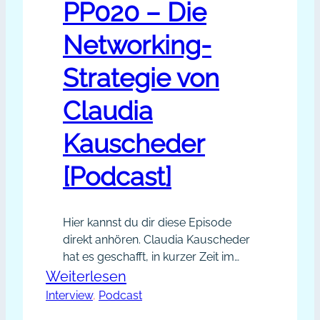
PP020 – Die
Networking-
Strategie von
Claudia
Kauscheder
[Podcast]
Hier kannst du dir diese Episode
direkt anhören. Claudia Kauscheder
hat es geschafft, in kurzer Zeit im
Web mit dem Abenteuer Homeoffice
:
Weiterlesen
sichtbar zu werden. Sie netzwerkt
Interview
, 
Podcast
PP020
online und offline und verrät uns in
–