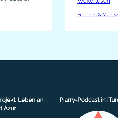
:
Weiterlesen
zusammenstell
er die Lupe
deine Leser si
St
ich eine
Freebies & Mehrw
Form zu erhal
Me
 uns nur
der Steinsuppe
#2
n…
Nichts oder in
Ti
zu
ojekt: Leben an
Piarry-Podcast in iTu
d´Azur