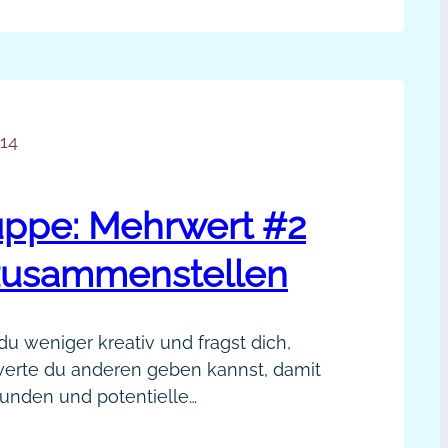
pps
nern, Beratern und Lehrern dabei aus
ein erfolgreiches…
htig
te
014
ls,
e
uppe: Mehrwert #2
ch
lesen
zusammenstellen
rden
deo]
 du weniger kreativ und fragst dich,
erte du anderen geben kannst, damit
unden und potentielle
rtner leichter finden. Tipps