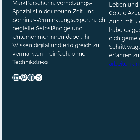
Marktforscherin, Vernetzungs-
Leben und O
Spezialistin der neuen Zeit und
Côte d´Azur
Seminar-Vermarktungsexpertin. Ich
Auch mit kl
begleite Selbständige und
habe es ges
Unternehmer:innen dabei, ihr
dich gerne 
Wissen digital und erfolgreich zu
Schritt wa
vermarkten – einfach, ohne
erfahren z
Technikstress
arbeiten an
LinkedIn
Pinterest
Facebook
X