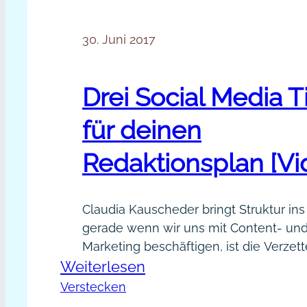
30. Juni 2017
Drei Social Media T
für deinen
Redaktionsplan [Vi
Claudia Kauscheder bringt Struktur in
gerade wenn wir uns mit Content- und
Marketing beschäftigen, ist die Verzet
:
Weiterlesen
enorm. Sie hat drei Tipps für deinen R
auf Lager: Bereite deine Texte vor Ve
Drei
Verstecken
Monatsthemen und mach‘ damit die 