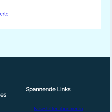
en ist ein starker Mehrwert, denn
nd dankbar, Tipps in gebündelter
einsuppe:
erte
ten. Die Steinsuppe Das Märchen mit
hrwert
 fasziniert, weil es zeigt, wie aus dem
…
pps
sammenstellen
Spannende Links
nes
Newsletter abonnieren