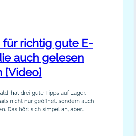
 für richtig gute E-
die auch gelesen
 [Video]
ld hat drei gute Tipps auf Lager,
ils nicht nur geöffnet, sondern auch
. Das hört sich simpel an, aber
t im Video, auf was es wirklich
neugierig Sei hilfreich Sei
harina Lewald hilft Experten wie