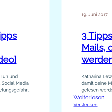
19. Juni 2017
ipps
3 Tipps
Mails, 
deo]
werden
s Tun und
Katharina Lewa
 Social Media
damit deine Ma
telungsgefahr
gelesen werden
:
edaktionsplan
Weiterlesen
Katharina zeig
rwende
ankommt: Mach 
3
Verstecken
Recherche
persönlich Kat