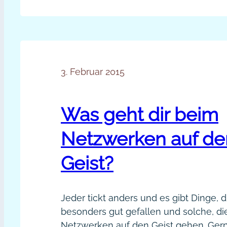
Social
leichter Facebook-Gruppen als Ideen-
Media
Claudia Kauscheder: „Seit mehr als 20
Tipps
arbeite ich…
für
deinen
3. Februar 2015
Redaktionsplan
[Video]
Was geht dir beim
Netzwerken auf de
Geist?
Jeder tickt anders und es gibt Dinge, d
besonders gut gefallen und solche, d
Netzwerken auf den Geist gehen. Ger