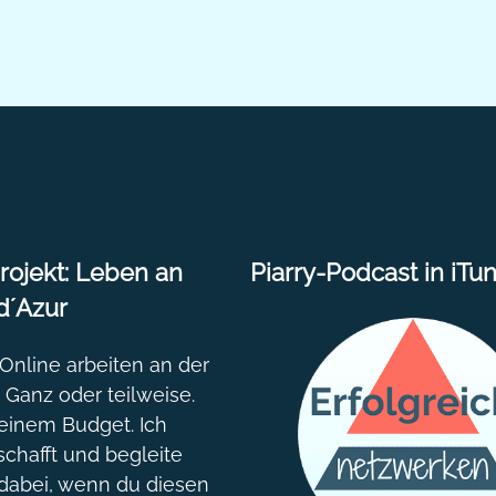
Tei
ojekt: Leben an
Piarry-Podcast in iTu
d´Azur
nline arbeiten an der
. Ganz oder teilweise.
einem Budget. Ich
chafft und begleite
dabei, wenn du diesen