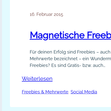
16. Februar 2015
Magnetische Freeb
Für deinen Erfolg sind Freebies – auch
Mehrwerte bezeichnet – ein Wundermit
Freebies? Es sind Gratis- bzw. auch
Werbegeschenke, sagt Wikipedia. Es si
:
Weiterlesen
Kostproben deiner Talente und Stärken
nützliche Informationen, praktische A
Magnetische
Freebies & Mehrwerte
, 
Social Media
Impulse für Menschen, die darin eine
Freebies
sehen, weil sie einen neuen Blickpu
mehr Klarheit gewinnen,…