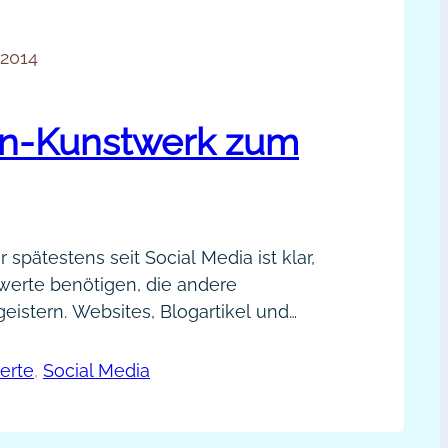
 2014
n-Kunstwerk zum
r spätestens seit Social Media ist klar,
werte benötigen, die andere
istern. Websites, Blogartikel und
em Nutzen werden in Facebook & Co.
kommentiert und geteilt. Bei Pinterest
innen-
erte
, 
Social Media
s gleichermaßen, aber mit Bildern. Und
nstwerk
hrwert sind perfekt zum Retweeten,
m
 permanent spannenden…