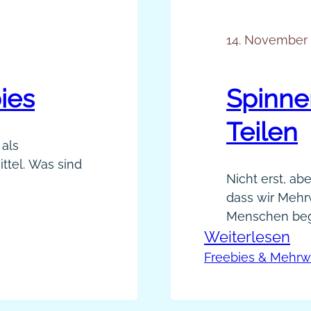
14. November
ies
Spinne
Teilen
 als
tel. Was sind
Nicht erst, abe
dass wir Mehr
nd Gratis-
Menschen bege
. Es sind
:
Weiterlesen
Links mit hoh
nleitungen und
gerne gelikt, 
Sp
Freebies & Mehrw
n Mehrwert
funktioniert e
nkt bekommen,
Ku
Tweets mit Me
zu
denn wer mag