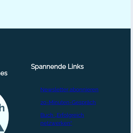
len
Spannende Links
nes
Newsletter abonnieren
20-Minuten-Gespräch
Buch „Erfolgreich
netzwerken“