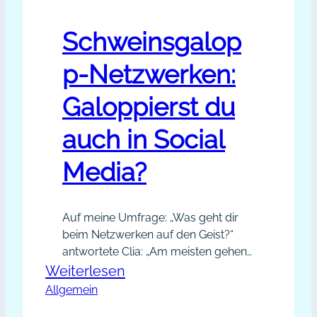
Schweinsgalop
p-Netzwerken:
Galoppierst du
auch in Social
Media?
Auf meine Umfrage: „Was geht dir
beim Netzwerken auf den Geist?“
antwortete Clia: „Am meisten gehen
mir Kontaktanfragen auf den Geist,
:
Weiterlesen
denen ich schon an der
Allgemein
Schweinsgalopp-
„Nasenspitze“ ansehen kann, dass es
Netzwerken: