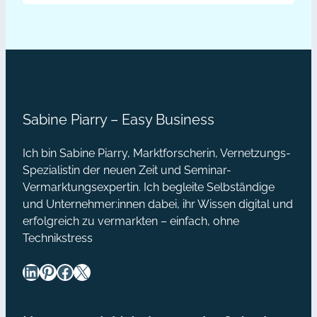
ausschließlich darum geht, mir
Galoppierst
etwas zu verkaufen. Ebenfalls nervig
finde ich, wenn nach der
du
Kontaktbestätigung im
auch
Schweinsgalopp eine Einladung zum
in
Seiten-Like (Facebook) oder ein…
Social
Sabine Piarry – Easy Business
Media?
Ich bin Sabine Piarry, Marktforscherin, Vernetzungs-
Spezialistin der neuen Zeit und Seminar-
Vermarktungsexpertin. Ich begleite Selbständige
und Unternehmer:innen dabei, ihr Wissen digital und
erfolgreich zu vermarkten – einfach, ohne
Technikstress
LinkedIn
Pinterest
Facebook
X