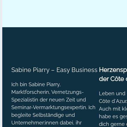
deinen
Onlinebusiness-
Erfolg
Sabine Piarry – Easy Business
Herzenspr
der Côte 
Ich bin Sabine Piarry,
Marktforscherin, Vernetzungs-
Leben und O
Spezialistin der neuen Zeit und
Côte d´Azur
Seminar-Vermarktungsexpertin. Ich
Auch mit kl
begleite Selbständige und
habe es ges
Unternehmer:innen dabei, ihr
dich gerne 