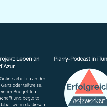
on
sic
[In
ojekt: Leben an
Piarry-Podcast in iTu
d´Azur
nline arbeiten an der
. Ganz oder teilweise.
einem Budget. Ich
chafft und begleite
dabei, wenn du diesen