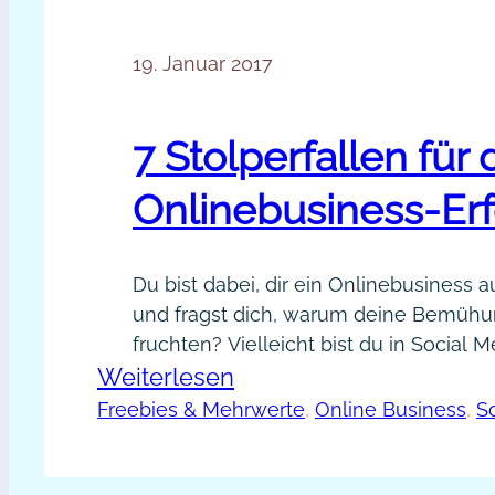
19. Januar 2017
7 Stolperfallen für
Onlinebusiness-Erf
Du bist dabei, dir ein Onlinebusiness 
und fragst dich, warum deine Bemühu
fruchten? Vielleicht bist du in Social M
:
Weiterlesen
unglaublich aktiv, schreibst viele Bloga
diese fleißig und dennoch ist die Reso
7
Freebies & Mehrwerte
, 
Online Business
, 
S
gering? Deine E-Mail-Liste wächst nu
Stolperfallen
obwohl du von deinem Online-Konzept
für
bist, gestaltet sich der Weg mühsam.…