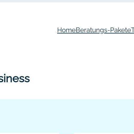
Home
Beratungs-Pakete
siness