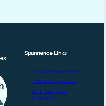
line
htbar
terview]
Spannende Links
nes
Newsletter abonnieren
20-Minuten-Gespräch
Buch „Erfolgreich
netzwerken“