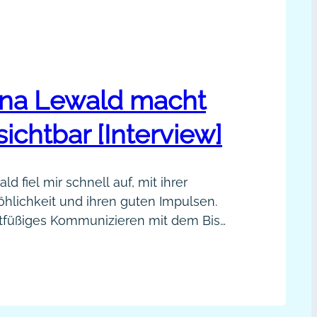
ina Lewald macht
sichtbar [Interview]
d fiel mir schnell auf, mit ihrer
öhlichkeit und ihren guten Impulsen.
chtfüßiges Kommunizieren mit dem Biss,
nseren Businesserfolg brauchen. Wir
t lange miteinander vernetzt, aber ich
tharina
ne Power, dein Business
wald
. Das gefällt mir. Du bist schon seit
cht
dia aktiv, wie ich…