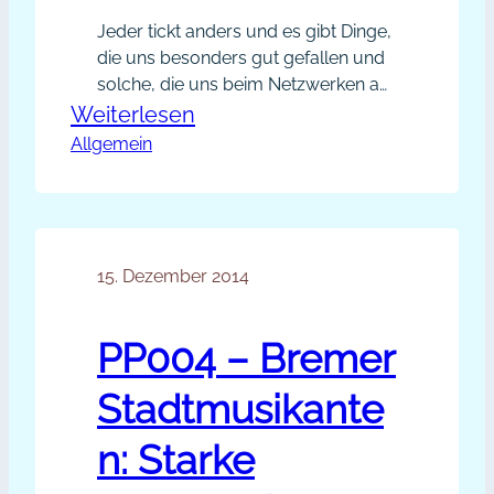
Jeder tickt anders und es gibt Dinge,
die uns besonders gut gefallen und
solche, die uns beim Netzwerken auf
den Geist gehen. Gerne möchte ich
:
Weiterlesen
heute alles, was uns nicht gefällt,
Allgemein
Was
unter die Lupe nehmen. Aus den
geht
Kommentaren habe ich eine
dir
Umfrage erstellt, damit wir sehen,
was uns nur persönlich missfällt und
beim
wo es Anderen…
15. Dezember 2014
Netzwerken
auf
den
PP004 – Bremer
Geist?
Stadtmusikante
n: Starke