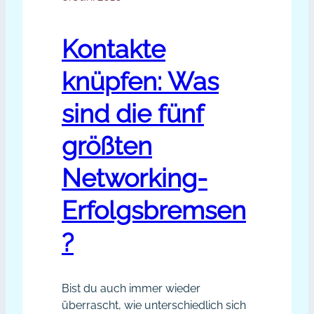
für
deine
Kontakte
Kontaktanfragen
finden
knüpfen: Was
sind die fünf
größten
Networking-
Erfolgsbremsen
?
Bist du auch immer wieder
überrascht, wie unterschiedlich sich