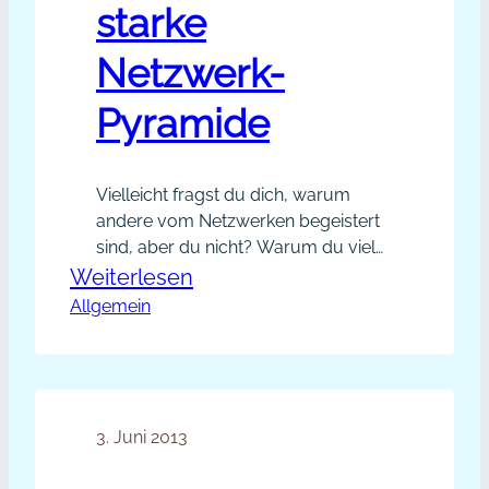
starke
Netzwerk-
Pyramide
Vielleicht fragst du dich, warum
andere vom Netzwerken begeistert
sind, aber du nicht? Warum du viel
Zeit investierst, aber es passiert zu
:
Weiterlesen
wenig? Wann deine Networking-
Allgemein
Baue
Samen endlich wachsen und
dir
gedeihen? Warum aus netten
eine
Kontakten keine
Geschäftsbeziehungen werden?
starke
Networking ist einfach und zugleich
3. Juni 2013
Netzwerk-
komplex. Dein Networking muss du
Pyramide
dir, zu deiner Zielgruppe und zu