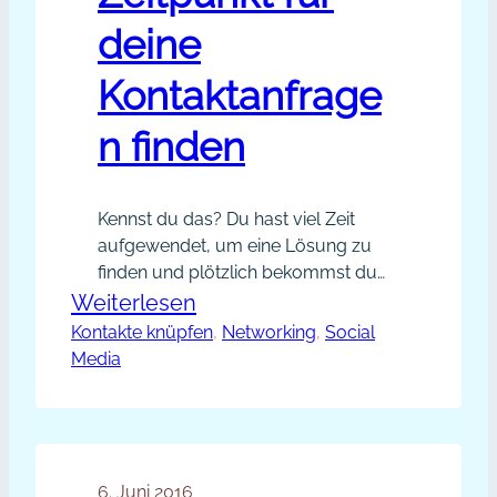
deine
Kontaktanfrage
n finden
Kennst du das? Du hast viel Zeit
aufgewendet, um eine Lösung zu
finden und plötzlich bekommst du
einen entscheidenden Hinweis und
:
Weiterlesen
alle Knoten in deinem Hirn lösen sich
Kontakte knüpfen
Mit
, 
Networking
, 
Social
wie von selbst auf? Meinem Mann
Media
Kairos
und mir ging es die letzten Monate
den
so bei der Suche nach einem
Eigenheim. Wir haben die Angebote
richtigen
der Immobilienmakler im…
Zeitpunkt
6. Juni 2016