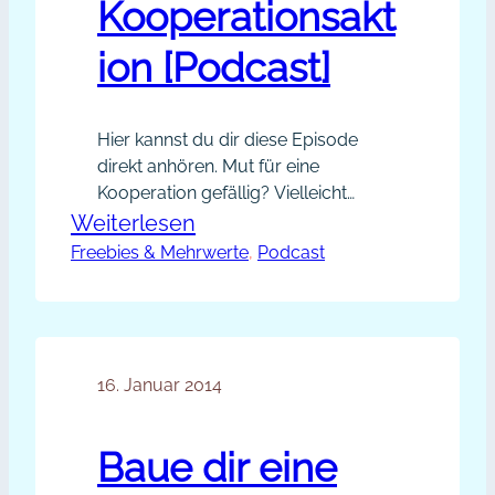
Kooperationsakt
ion [Podcast]
Hier kannst du dir diese Episode
direkt anhören. Mut für eine
Kooperation gefällig? Vielleicht
glaubst du, dass du wenig attraktiv
:
Weiterlesen
bist für einen Kooperationspartner
Freebies & Mehrwerte
PP004
, 
Podcast
oder dass dein Netzwerk noch viel
–
zu klein ist. Mit dieser Episode
Bremer
machen wir Schluss mit Zweifeln.
Themen dieser Episode: Links aus
Stadtmusikanten:
der Episode: Du kannst mir gerne
16. Januar 2014
Starke
eine Nachricht oder eine…
Kooperationsaktion
[Podcast]
Baue dir eine