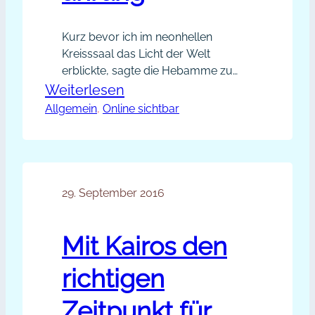
Kurz bevor ich im neonhellen
Kreisssaal das Licht der Welt
erblickte, sagte die Hebamme zu
meiner Mutter: „Wenn Sie jetzt nicht
:
Weiterlesen
ordentlich pressen, dann müssen wir
Allgemein
, 
Online sichtbar
Meine
die Saugglocke holen.“ Die Botschaft
50
kam an: Jetzt galt es, zu kooperieren!
Jahre
Ich mobilisierte alle Kräfte, um mich
in die Welt zu bugsieren. Wir
Kooperationserfahrung
kämpften als Team und wir…
29. September 2016
Mit Kairos den
richtigen
Zeitpunkt für