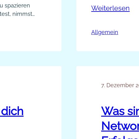
Motiviert es di
u spazieren
:
Weiterlesen
zu pressen, 
test, nimmst
Ne
schreibst und
mutlich nicht
damit abquäle
Sp
 kaufen
Allgemein
Ko
n, wie häufig
der Straße…
7. Dezember 2
 dich
Was sin
Networ