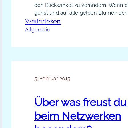
den Blickwinkel zu verändern. Wenn d
gehst und auf alle gelben Blumen ach
:
Weiterlesen
du die rosa Blumen am Wegesrand ver
wahr. Und wenn du dir ein neues Auto
Brillenwechsel
Allgemein
möchtest, dann wirst du überrascht sei
beim
du plötzlich dein Lieblingsmodell auf 
Netzwerken:
Kunden-,
Kontakte-
und
5. Februar 2015
Impulsebrille
Über was freust du
beim Netzwerken