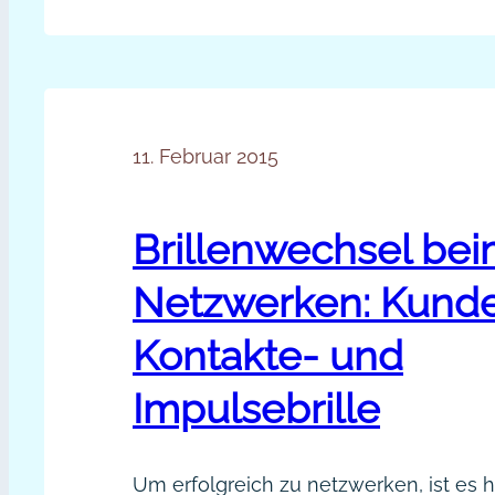
Netzwerken:
Kontaktbestätigung im Schweinsgalop
Galoppierst
Einladung zum Seiten-Like (Facebook)
du
auch
in
11. Februar 2015
Social
Media?
Brillenwechsel be
Netzwerken: Kunde
Kontakte- und
Impulsebrille
Um erfolgreich zu netzwerken, ist es hi