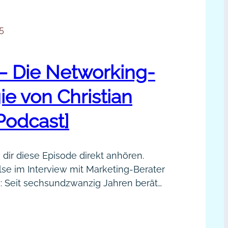
5
– Die Networking-
ie von Christian
Podcast]
 dir diese Episode direkt anhören.
lse im Interview mit Marketing-Berater
z: Seit sechsundzwanzig Jahren berät
z Kleinunternehmer, Freiberufler und
r mit dem Ziel: „Mein Geschäft ist es,
019
 Geschäft machen“. Anhand seiner