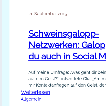
21. September 2015
Schweinsgalopp-
Netzwerken: Galop
du auch in Social 
Auf meine Umfrage: „Was geht dir be
auf den Geist?“ antwortete Clia: „Am 
mir Kontaktanfragen auf den Geist, de
:
Weiterlesen
an der „Nasenspitze“ ansehen kann, d
ausschließlich darum geht, mir etwas 
Schweinsgalopp-
Allgemein
Ebenfalls nervig finde ich, wenn nach 