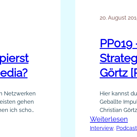
20. August 201
PP019 
pierst
Strateg
Media?
Görtz [
im Netzwerken
Hier kannst du
meisten gehen
Geballte Impu
nen ich schon
Christian Gört
:
ass es
Weiterlesen
Christian Gört
zu verkaufen.
Existenzgründe
PP
Interview
, 
Podcast
der
dass Sie mehr