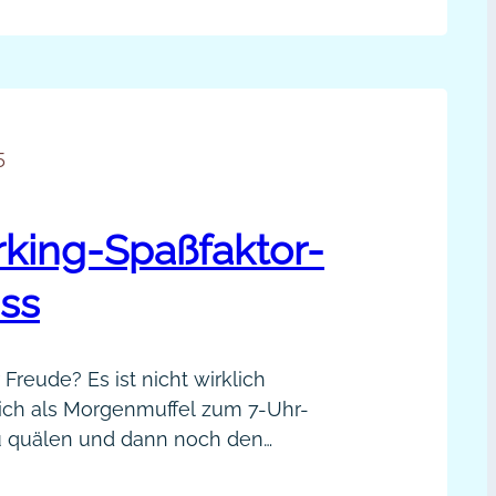
ategie wird deutlich, dass ein großes
e
kte-Netzwerk auch außerhalb Social
tworking-
ut werden kann.…
ategie
n
5
istian
rtz
king-Spaßfaktor-
odcast]
ss
Freude? Es ist nicht wirklich
sich als Morgenmuffel zum 7-Uhr-
u quälen und dann noch den
ator-Pitch bringen wo wollen.