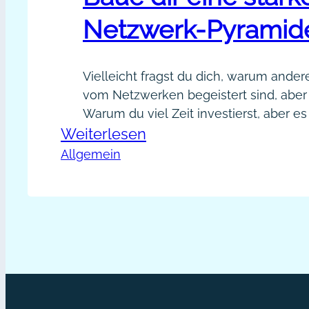
Netzwerk-Pyramid
Vielleicht fragst du dich, warum ander
vom Netzwerken begeistert sind, aber
Warum du viel Zeit investierst, aber es
:
Weiterlesen
wenig? Wann deine Networking-Same
wachsen und gedeihen? Warum aus n
Baue
Allgemein
Kontakten keine Geschäftsbeziehung
dir
Networking ist einfach und zugleich k
eine
Networking muss du dir, zu deiner Zie
starke
zu deinen Bedürfnissen passen. Das ist
Netzwerk-
Pyramide