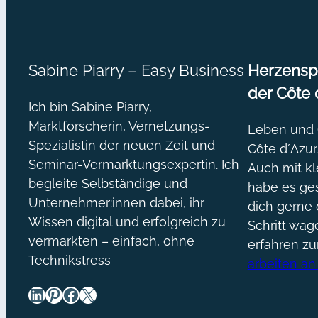
Sabine Piarry – Easy Business
Herzenspr
der Côte 
Ich bin Sabine Piarry,
Marktforscherin, Vernetzungs-
Leben und O
Spezialistin der neuen Zeit und
Côte d´Azur
Seminar-Vermarktungsexpertin. Ich
Auch mit kl
begleite Selbständige und
habe es ges
Unternehmer:innen dabei, ihr
dich gerne 
Wissen digital und erfolgreich zu
Schritt wa
vermarkten – einfach, ohne
erfahren z
Technikstress
arbeiten an
LinkedIn
Pinterest
Facebook
X