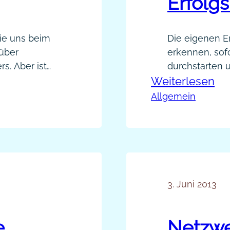
Erfolg
die uns beim
Die eigenen E
über
erkennen, sof
s. Aber ist
durchstarten 
:
oder freust du
Weiterlesen
Challenge dei
tt blind im
Los geht’s:
Wa
Allgemein
gemeinsam
si
di
fün
gr
Ne
3. Juni 2013
Er
[Vi
e
Netzwe