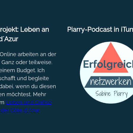
ojekt: Leben an
Piarry-Podcast in iTu
d´Azur
nline arbeiten an der
. Ganz oder teilweise.
einem Budget. Ich
chafft und begleite
dabei, wenn du diesen
gen möchtest. Mehr
um
Leben und Online
 der Côte d´Azur