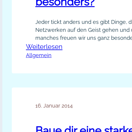
besonders?
Jeder tickt anders und es gibt Dinge, 
Netzwerken auf den Geist gehen und 
manches freuen wir uns ganz besonder
:
Weiterlesen
die Freude bei allen Menschen gleich 
dich über andere Dinge als andere? Sta
Über
Allgemein
Nebel zu stochern wollen wir heute 
was
herausfinden, über was wir uns…
freust
du
dich
beim
16. Januar 2014
Netzwerken
besonders?
Baue dir eine stark