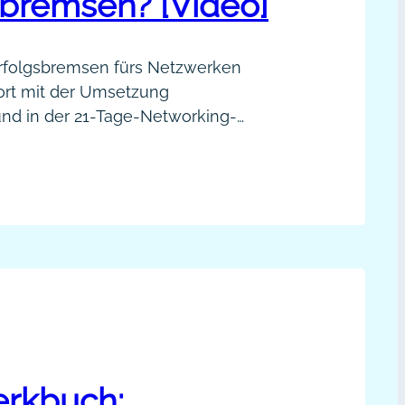
sbremsen? [Video]
rfolgsbremsen fürs Netzwerken
ort mit der Umsetzung
und in der 21-Tage-Networking-
n Networking auf den Kopf stellen.
s
nd
e
f
ößten
tworking-
folgsbremsen?
deo]
rkbuch: