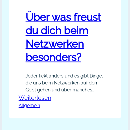
Über was freust
du dich beim
Netzwerken
besonders?
Jeder tickt anders und es gibt Dinge,
die uns beim Netzwerken auf den
Geist gehen und über manches
freuen wir uns ganz besonders. Aber
:
Weiterlesen
ist die Freude bei allen Menschen
Allgemein
Über
gleich oder freust du dich über
was
andere Dinge als andere? Statt blind
freust
im Nebel zu stochern wollen wir