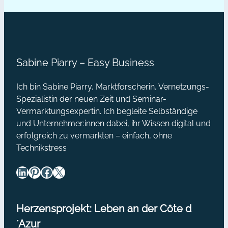
heute gemeinsam herausfinden,
du
über was wir uns…
dich
beim
Netzwerken
Sabine Piarry – Easy Business
besonders?
Ich bin Sabine Piarry, Marktforscherin, Vernetzungs-
Spezialistin der neuen Zeit und Seminar-
Vermarktungsexpertin. Ich begleite Selbständige
und Unternehmer:innen dabei, ihr Wissen digital und
erfolgreich zu vermarkten – einfach, ohne
Technikstress
LinkedIn
Pinterest
Facebook
X
Herzensprojekt: Leben an der Côte d
´Azur