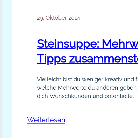
29. Oktober 2014
Steinsuppe: Mehrw
Tipps zusammenst
Vielleicht bist du weniger kreativ und f
welche Mehrwerte du anderen geben 
dich Wunschkunden und potentielle
Kooperationspartner leichter finden. T
zusammenstellen ist ein starker Mehr
:
Weiterlesen
deine Leser sind dankbar, Tipps in ge
Steinsuppe:
Form zu erhalten. Die Steinsuppe Das
der Steinsuppe fasziniert, weil es zeig