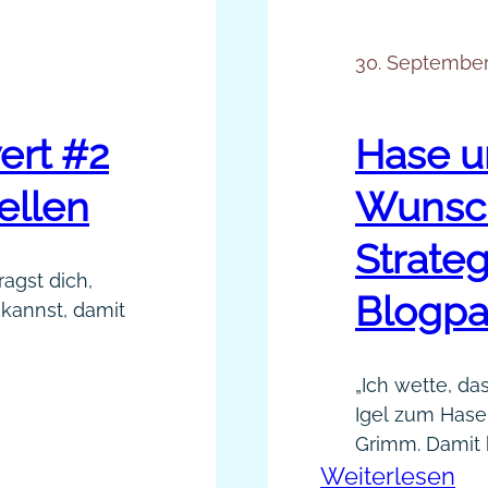
30. September
ert #2
Hase u
ellen
Wunsc
Strate
ragst dich,
Blogpa
kannst, damit
ipps
„Ich wette, das
wert, denn
Igel zum Hase
bündelter
Grimm. Damit 
 Märchen mit
:
Weiterlesen
Wettstreit, d
t, wie aus dem