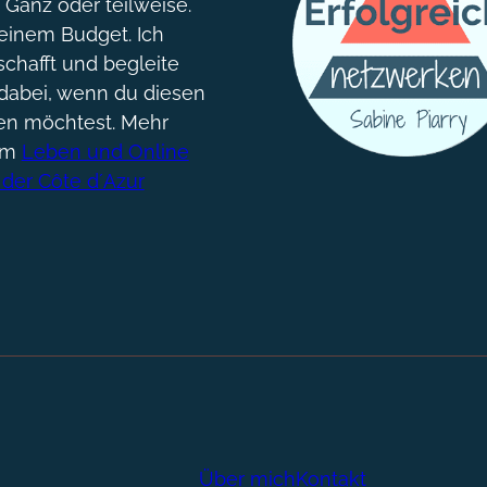
. Ganz oder teilweise.
einem Budget. Ich
chafft und begleite
dabei, wenn du diesen
gen möchtest. Mehr
um
Leben und Online
 der Côte d´Azur
Über mich
Kontakt