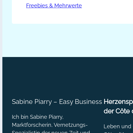
Mehrwert
Freebies & Mehrwerte
Nichts oder in…
#2
Tipps
zusammenstellen
Sabine Piarry – Easy Business
Herzenspr
der Côte 
Ich bin Sabine Piarry,
Marktforscherin, Vernetzungs-
Leben und O
Spezialistin der neuen Zeit und