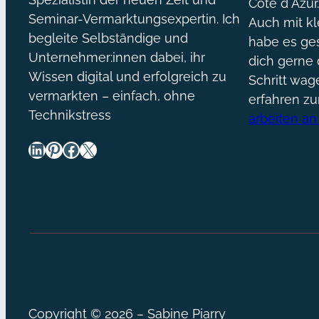
Côte d´Azur
Seminar-Vermarktungsexpertin. Ich
Auch mit kl
begleite Selbständige und
habe es ges
Unternehmer:innen dabei, ihr
dich gerne 
Wissen digital und erfolgreich zu
Schritt wa
vermarkten – einfach, ohne
erfahren z
Technikstress
arbeiten an
LinkedIn
Pinterest
Facebook
X
Copyright © 2026 – Sabine Piarry