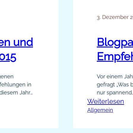
3. Dezember 2
ren und
Blogpa
015
Empfeh
igenen
Vor einem Jahr
fehlungen in
gefragt „Was b
 diesem Jahr
nur spannend, 
:
lcher Form? In
Weiterlesen
öffentlich Ste
nen, zu
sich klar fes
Bl
Allgemein
 stark
neu zu motivie
Be
Sichtbarkeits-
Augen zu verli
Em