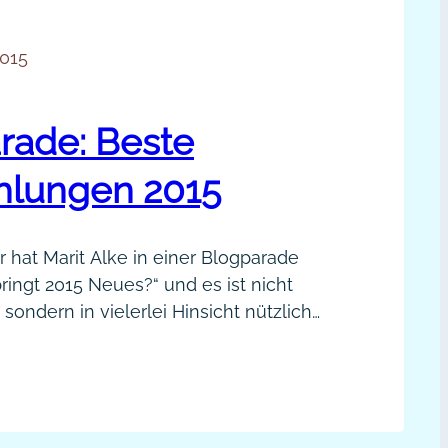
015
rade: Beste
lungen 2015
 hat Marit Alke in einer Blogparade
ringt 2015 Neues?“ und es ist nicht
sondern in vielerlei Hinsicht nützlich
llung zu beziehen, beispielsweise um
tzulegen und um sich immer wieder
ogparade:
ren, die eigenen Ziele nicht aus den
ste
eren. Heute lade ich dich,…
pfehlungen