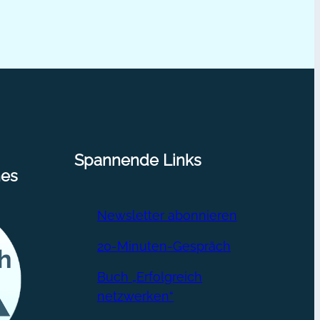
15
Spannende Links
nes
Newsletter abonnieren
20-Minuten-Gespräch
Buch „Erfolgreich
netzwerken“