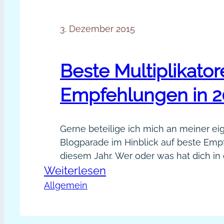
3. Dezember 2015
Beste Multiplikato
Empfehlungen in 2
Gerne beteilige ich mich an meiner e
Blogparade im Hinblick auf beste Emp
diesem Jahr. Wer oder was hat dich in
:
Weiterlesen
am stärksten sichtbar gemacht? In we
welchem Format? Es waren zwei Aktio
Beste
Allgemein
denen ich eingeladen wurde, die mich
Multiplikatoren
sichtbarer gemacht haben: Einmal die 
und
Challenge organisiert von Christina…