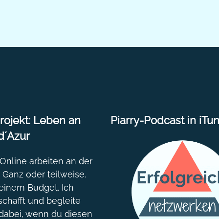
20
ojekt: Leben an
Piarry-Podcast in iTu
d´Azur
nline arbeiten an der
. Ganz oder teilweise.
einem Budget. Ich
chafft und begleite
dabei, wenn du diesen