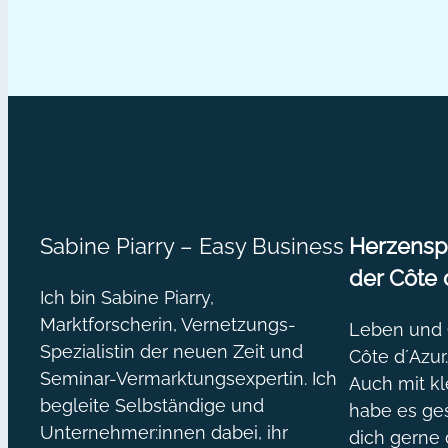
Empfehlungen
in
2015
Sabine Piarry – Easy Business
Herzenspr
der Côte 
Ich bin Sabine Piarry,
Marktforscherin, Vernetzungs-
Leben und O
Spezialistin der neuen Zeit und
Côte d´Azur
Seminar-Vermarktungsexpertin. Ich
Auch mit kl
begleite Selbständige und
habe es ges
Unternehmer:innen dabei, ihr
dich gerne 