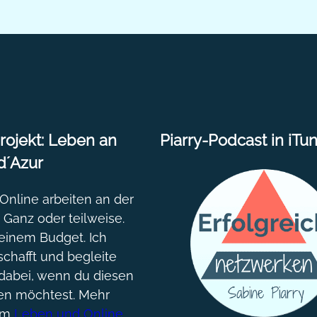
ojekt: Leben an
Piarry-Podcast in iTu
d´Azur
nline arbeiten an der
. Ganz oder teilweise.
einem Budget. Ich
chafft und begleite
dabei, wenn du diesen
gen möchtest. Mehr
um
Leben und Online