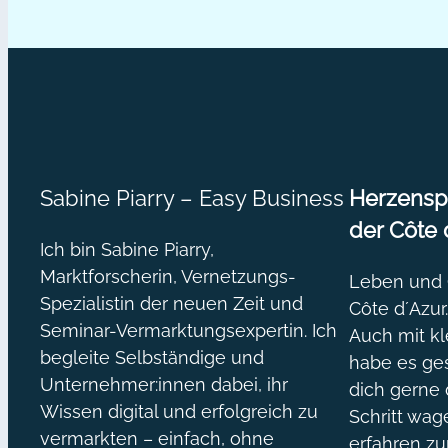
Sabine Piarry – Easy Business
Herzenspr
der Côte 
Ich bin Sabine Piarry,
Marktforscherin, Vernetzungs-
Leben und O
Spezialistin der neuen Zeit und
Côte d´Azur
Seminar-Vermarktungsexpertin. Ich
Auch mit kl
begleite Selbständige und
habe es ges
Unternehmer:innen dabei, ihr
dich gerne 
Wissen digital und erfolgreich zu
Schritt wa
vermarkten – einfach, ohne
erfahren z