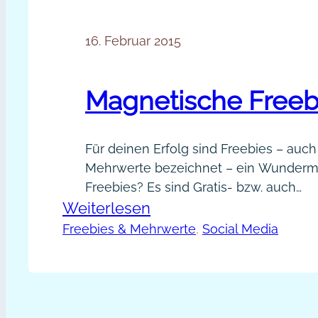
16. Februar 2015
Magnetische Freeb
Für deinen Erfolg sind Freebies – auch
Mehrwerte bezeichnet – ein Wundermit
Freebies? Es sind Gratis- bzw. auch
:
Weiterlesen
Werbegeschenke, sagt Wikipedia. Es si
Kostproben deiner Talente und Stärken
Magnetische
Freebies & Mehrwerte
, 
Social Media
nützliche Informationen, praktische A
Freebies
Impulse für Menschen, die darin eine
sehen, weil sie einen neuen Blickpu
mehr Klarheit gewinnen,…