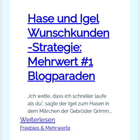
Hase und Igel
Wunschkunden
-Strategie:
Mehrwert #1
Blogparaden
„Ich wette, dass ich schneller laufe
als du“, sagte der Igel zum Hasen in
dem Märchen der Gebrüder Grimm.
Damit begann ein verhängnisvoller
:
Weiterlesen
Wettstreit, das dem Hasen sogar
Freebies & Mehrwerte
Hase
das Leben kostete. Glücklicherweise
und