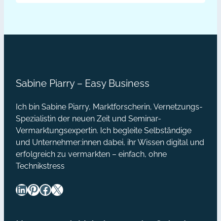
verläuft das Ringen um Kunden
Igel
meist nicht so dramatisch, aber es
könnte auch anders gehen, so
Wunschkunden-
entspannt und clever wie der Igel
Strategie:
seinen Sieg…
Mehrwert
#1
Sabine Piarry – Easy Business
Blogparaden
Ich bin Sabine Piarry, Marktforscherin, Vernetzungs-
Spezialistin der neuen Zeit und Seminar-
Vermarktungsexpertin. Ich begleite Selbständige
und Unternehmer:innen dabei, ihr Wissen digital und
erfolgreich zu vermarkten – einfach, ohne
Technikstress
LinkedIn
Pinterest
Facebook
X