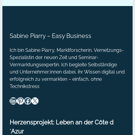
angelacht. „Hui, das soll er mir mal
lernen
beweisen“, dachte ich…
Sabine Piarry – Easy Business
Ich bin Sabine Piarry, Marktforscherin, Vernetzungs-
Spezialistin der neuen Zeit und Seminar-
Vermarktungsexpertin. Ich begleite Selbständige
und Unternehmer:innen dabei, ihr Wissen digital und
erfolgreich zu vermarkten – einfach, ohne
Technikstress
LinkedIn
Pinterest
Facebook
X
Herzensprojekt: Leben an der Côte d
´Azur