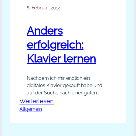
8. Februar 2014
Anders
erfolgreich:
Klavier lernen
Nachdem ich mir endlich ein
digitales Klavier gekauft habe und
auf der Suche nach einer guten
Anleitung war, bin ich – wo sonst – in
:
Weiterlesen
Youtube gelandet. Dort hat mich das
Allgemein
Anders
Video „Klavier spielen lernen in 10
erfolgreich:
min! – So geht’s wirklich!“ von
Klavier
Thomas Forschbach gleich