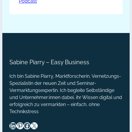
Podcast
PP022
rasant schnell und thematisch
–
passend zu erweitern. Neben
Blogparaden
qualitativ guten Kontakten findest du
dabei auch spannende
machen
Kooperationspartner und kannst
dich
deinen Expertenstatus ausbauen. In
sichtbar
dieser Episode bekommst du
[Podcast]
praktische Tipps, wie du…
Sabine Piarry – Easy Business
Ich bin Sabine Piarry, Marktforscherin, Vernetzungs-
Spezialistin der neuen Zeit und Seminar-
Vermarktungsexpertin. Ich begleite Selbständige
und Unternehmer:innen dabei, ihr Wissen digital und
erfolgreich zu vermarkten – einfach, ohne
Technikstress
LinkedIn
Pinterest
Facebook
X