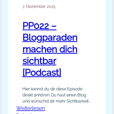
7. Dezember 2015
PP022 –
Blogparaden
machen dich
sichtbar
[Podcast]
Hier kannst du dir diese Episode
direkt anhören. Du hast einen Blog
und wünschst dir mehr Sichtbarkeit?
Blogparaden sind eine geniale
:
Weiterlesen
Möglichkeit, dein Kontakte-Netzwerk