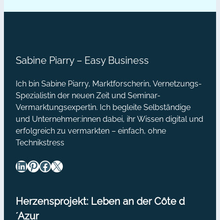
Wissen auch in der Ferne
Farbe
profitieren. Tine berichtet von ihrer
ins
Erfahrung und zeigt uns in diesem
Business
Interview, wie sie ihr Thema im
[Interview]
Webinarraum sinnvoll nutzt.…
Sabine Piarry – Easy Business
Ich bin Sabine Piarry, Marktforscherin, Vernetzungs-
Spezialistin der neuen Zeit und Seminar-
Vermarktungsexpertin. Ich begleite Selbständige
und Unternehmer:innen dabei, ihr Wissen digital und
erfolgreich zu vermarkten – einfach, ohne
Technikstress
LinkedIn
Pinterest
Facebook
X
Herzensprojekt: Leben an der Côte d
´Azur