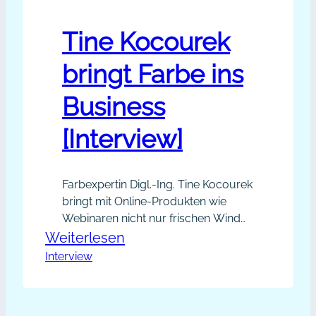
Tine Kocourek
bringt Farbe ins
Business
[Interview]
Farbexpertin Digl.-Ing. Tine Kocourek
bringt mit Online-Produkten wie
Webinaren nicht nur frischen Wind
in ihr eigenes Business. Sie hat ihren
:
Weiterlesen
Aktionsradius in Kürze enorm
Interview
Tine
erweitert und Menschen, die schon
Kocourek
lange mit ihr zusammenarbeiten
bringt
wollten, können jetzt von ihrem