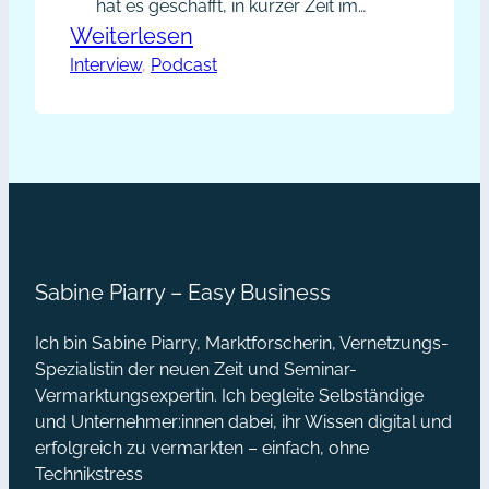
hat es geschafft, in kurzer Zeit im
Web mit dem Abenteuer Homeoffice
:
Weiterlesen
sichtbar zu werden. Sie netzwerkt
Interview
, 
Podcast
PP020
online und offline und verrät uns in
–
diesem Interview, wo ihr
Die
Schwerpunkt liegt und was ihren
Erfolg ausmacht. Persönlich zu
Networking-
kommunizieren ist ihr wichtig und da
Strategie
setzt sie…
von
Claudia
Sabine Piarry – Easy Business
Kauscheder
[Podcast]
Ich bin Sabine Piarry, Marktforscherin, Vernetzungs-
Spezialistin der neuen Zeit und Seminar-
Vermarktungsexpertin. Ich begleite Selbständige
und Unternehmer:innen dabei, ihr Wissen digital und
erfolgreich zu vermarkten – einfach, ohne
Technikstress