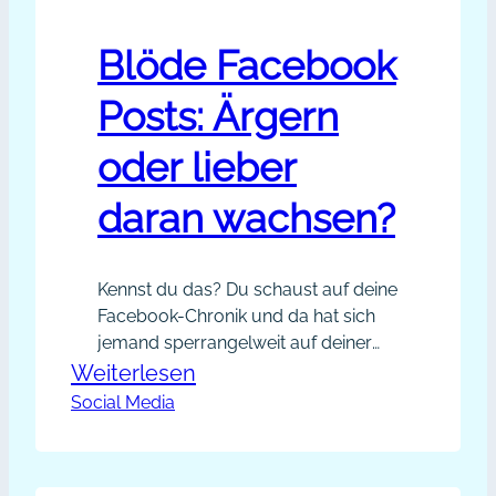
Blöde Facebook
Posts: Ärgern
oder lieber
daran wachsen?
Kennst du das? Du schaust auf deine
Facebook-Chronik und da hat sich
jemand sperrangelweit auf deiner
schönen Chronik in Szene gesetzt?
:
Weiterlesen
Ätzend, deine Chronik als
Social Media
Blöde
Werbefläche zu missbrauchen,
Facebook
oder? Szenenwechsel: Wir tauschen
Posts:
in Facebook-Gruppen angeregt