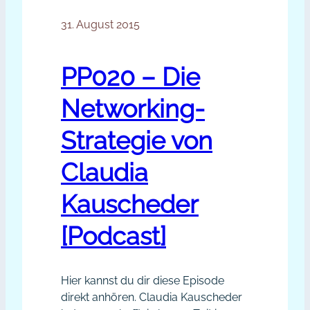
unsere Erfahrungen aus, teilen mit
Ärgern
der Community, was uns eben
31. August 2015
oder
wichtig erscheint und geben Tipps,
lieber
wenn andere an einer Aufgabe…
daran
PP020 – Die
wachsen?
Networking-
Strategie von
Claudia
Kauscheder
[Podcast]
Hier kannst du dir diese Episode
direkt anhören. Claudia Kauscheder