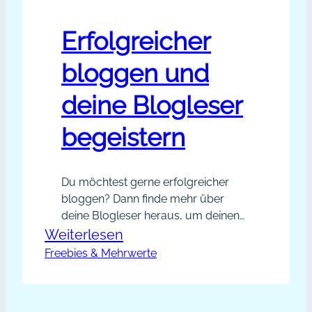
Erfolgreicher
bloggen und
deine Blogleser
begeistern
Du möchtest gerne erfolgreicher
bloggen? Dann finde mehr über
deine Blogleser heraus, um deinen
Blogartikeln mehr Mehrwert zu
:
Weiterlesen
geben. Wünschst du dir von deinen
Freebies & Mehrwerte
Erfolgreicher
Bloglesern konkrete Ideen für die
bloggen
nächsten Blogartikel? Vielleicht ist
und
die Resonanz auf deinen Blog noch