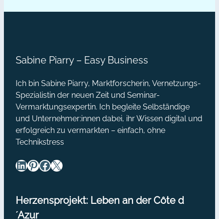
zu bescheiden und du wünschst dir,
deine
dass dein Blog endlich lebendig wird
Blogleser
und richtig Wellen schlägt?…
begeistern
Sabine Piarry – Easy Business
Ich bin Sabine Piarry, Marktforscherin, Vernetzungs-
Spezialistin der neuen Zeit und Seminar-
Vermarktungsexpertin. Ich begleite Selbständige
und Unternehmer:innen dabei, ihr Wissen digital und
erfolgreich zu vermarkten – einfach, ohne
Technikstress
LinkedIn
Pinterest
Facebook
X
Herzensprojekt: Leben an der Côte d
´Azur