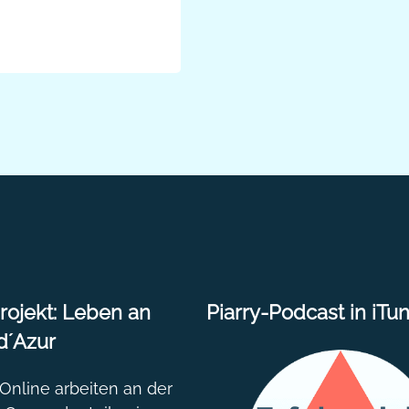
ießen. Fünf
pen und
ing-Strategie
line-
ojekt: Leben an
Piarry-Podcast in iTu
d´Azur
nline arbeiten an der