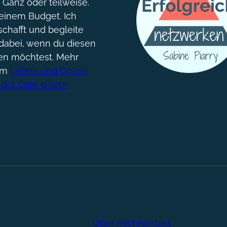
. Ganz oder teilweise.
einem Budget. Ich
chafft und begleite
dabei, wenn du diesen
gen möchtest. Mehr
um
Leben und Online
 der Côte d´Azur
Über mich
Kontakt