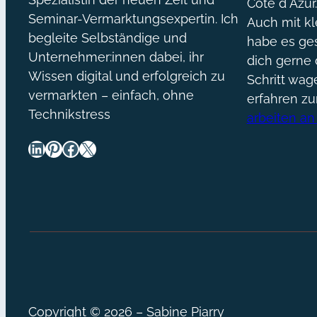
Côte d´Azur
Seminar-Vermarktungsexpertin. Ich
Auch mit kl
begleite Selbständige und
habe es ges
Unternehmer:innen dabei, ihr
dich gerne 
Wissen digital und erfolgreich zu
Schritt wa
vermarkten – einfach, ohne
erfahren z
Technikstress
arbeiten an
LinkedIn
Pinterest
Facebook
X
Copyright © 2026 – Sabine Piarry