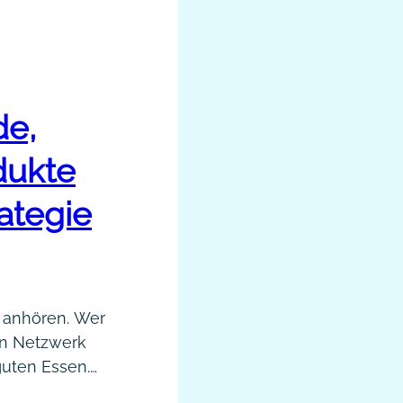
de,
dukte
ategie
t anhören. Wer
ein Netzwerk
guten Essen.
schmeckt,