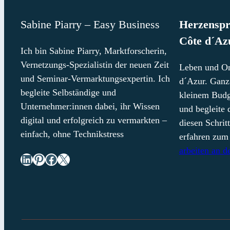
Sabine Piarry – Easy Business
Herzenspr
Côte d´Az
Ich bin Sabine Piarry, Marktforscherin,
Vernetzungs-Spezialistin der neuen Zeit
Leben und On
und Seminar-Vermarktungsexpertin. Ich
d´Azur. Ganz 
begleite Selbständige und
kleinem Budge
Unternehmer:innen dabei, ihr Wissen
und begleite 
digital und erfolgreich zu vermarkten –
diesen Schri
einfach, ohne Technikstress
erfahren zu
arbeiten an d
LinkedIn
Pinterest
Facebook
X