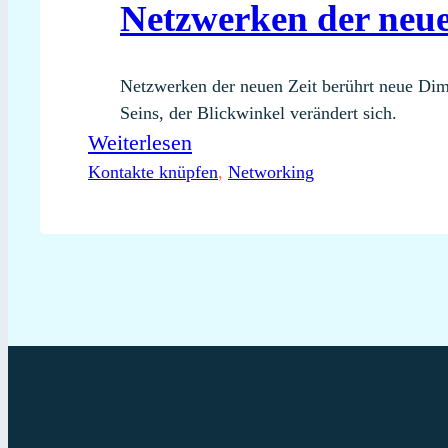
Netzwerken der neue
Netzwerken der neuen Zeit berührt neue Dim
Seins, der Blickwinkel verändert sich.
:
Weiterlesen
Netzwerken
Kontakte knüpfen
, 
Networking
der
neuen
Zeit