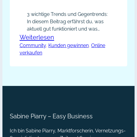
3 wichtige Trends und Gegentrends:
In diesem Beitrag erfährst du, was
aktuell gut funktioniert und was
überhaupt nicht geht.
:
Weiterlesen
Community
, 
Kunden gewinnen
Businesskonzept
, 
Online
verkaufen
der
neuen
Zeit
Sabine Piarry – Easy Business
Ich bin Sabine Piarry, Marktforscherin, Vernetzungs-