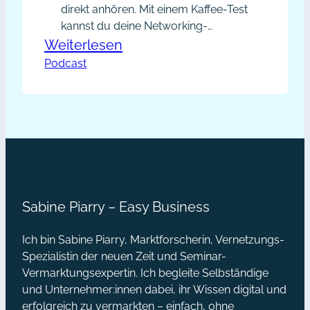
direkt anhören. Mit einem Kaffee-Test
kannst du deine Networking-
Beziehungen zuverlässig einstufen.
:
Weiterlesen
Was hinter der schlichten Frage:
Podcast
PP007
„Hast du Zeit und Lust, einen Kaffee
–
mit mir zu trinken?“ und den
Mit
Antwortmöglichkeiten steckt und
was du daraus lesen kannst, erfährst
dem
du in dieser Episode. Inhalte: Link aus
Kaffee-
der Episode: Zum Blogbeitrag…
Test
Beziehungen
Sabine Piarry – Easy Business
zuverlässig
einstufen
Ich bin Sabine Piarry, Marktforscherin, Vernetzungs-
[Podcast]
Spezialistin der neuen Zeit und Seminar-
Vermarktungsexpertin. Ich begleite Selbständige
und Unternehmer:innen dabei, ihr Wissen digital und
erfolgreich zu vermarkten – einfach, ohne