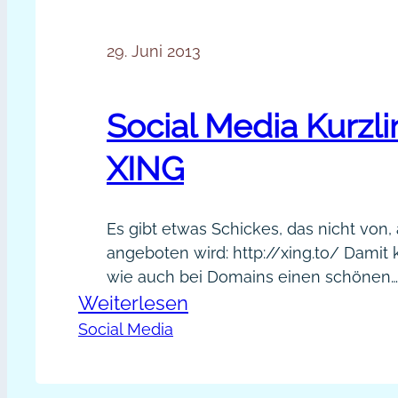
29. Juni 2013
Social Media Kurzli
XING
Es gibt etwas Schickes, das nicht von,
angeboten wird: http://xing.to/ Damit 
wie auch bei Domains einen schönen
:
Weiterlesen
aussagekräftigen Profillink und neuer
Links für ein Event oder eine Gruppe s
Social
Social Media
Link wird einmalig vergeben und ist da
Media
Diese Idee finde ich besonders nützli
Kurzlink
Name häufiger vorkommt (z. B. Andrea