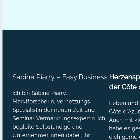
für
XING
Sabine Piarry – Easy Business
Herzenspr
der Côte 
Ich bin Sabine Piarry,
Marktforscherin, Vernetzungs-
Leben und O
Spezialistin der neuen Zeit und
Côte d´Azur
Seminar-Vermarktungsexpertin. Ich
Auch mit kl
begleite Selbständige und
habe es ges
Unternehmer:innen dabei, ihr
dich gerne 