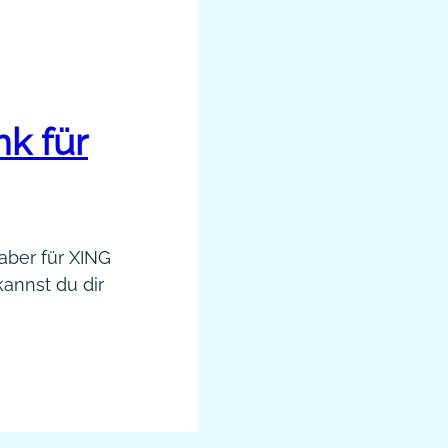
nk für
 aber für XING
kannst du dir
dings auch
ichern. Der
uerhaft.
ch, wenn dein
s…