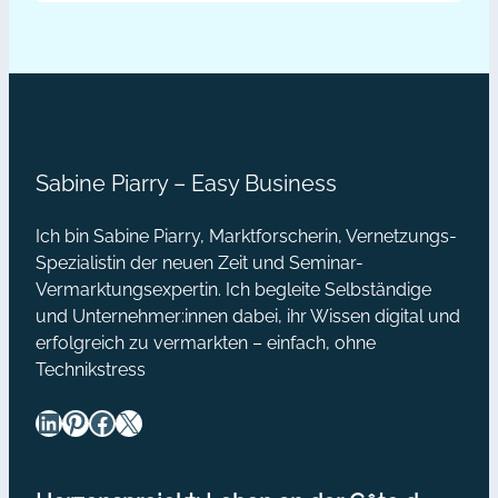
so
Bestmögliche aus den vielen
Gesprächen und Menschen, die man
lange
neu kennengelernt hat, herausholen?
sie
Was tun, um den Dialog
heiß
fortzusetzen? Ob…
sind
Sabine Piarry – Easy Business
Ich bin Sabine Piarry, Marktforscherin, Vernetzungs-
Spezialistin der neuen Zeit und Seminar-
Vermarktungsexpertin. Ich begleite Selbständige
und Unternehmer:innen dabei, ihr Wissen digital und
erfolgreich zu vermarkten – einfach, ohne
Technikstress
LinkedIn
Pinterest
Facebook
X