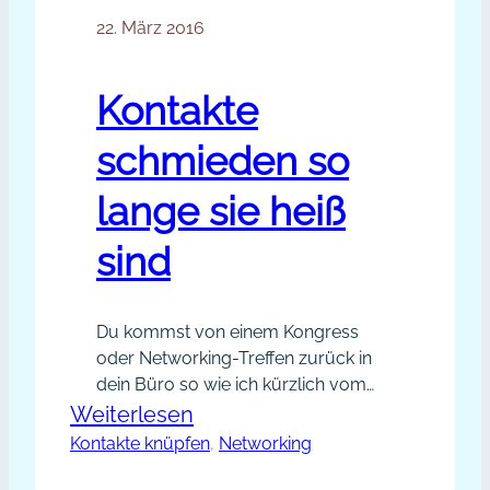
22. März 2016
Kontakte
schmieden so
lange sie heiß
sind
Du kommst von einem Kongress
oder Networking-Treffen zurück in
dein Büro so wie ich kürzlich vom
Trainer-Kongress Berlin. Viele
:
Weiterlesen
spannende Kontakte habe ich dort
Kontakte knüpfen
Kontakte
, 
Networking
wieder geknüpft und jetzt ist die
schmieden
Frage: Wie kann man das