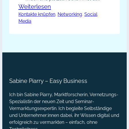
einen entscheidenden Hinweis und
:
Weiterlesen
alle Knoten in deinem Hirn lösen sich
Kontakte knüpfen
Mit
, 
Networking
, 
Social
wie von selbst auf? Meinem Mann
Media
Kairos
und mir ging es die letzten Monate
den
so bei der Suche nach einem
Eigenheim. Wir haben die Angebote
richtigen
der Immobilienmakler im…
Zeitpunkt
für
deine
Kontaktanfragen
Sabine Piarry – Easy Business
finden
Ich bin Sabine Piarry, Marktforscherin, Vernetzungs-
Spezialistin der neuen Zeit und Seminar-
Vermarktungsexpertin. Ich begleite Selbständige
und Unternehmer:innen dabei, ihr Wissen digital und
erfolgreich zu vermarkten – einfach, ohne