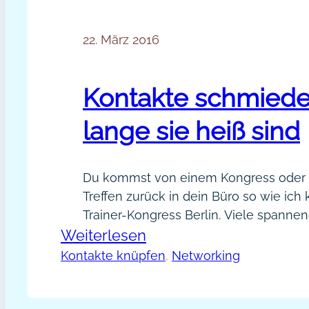
22. März 2016
Kontakte schmiede
lange sie heiß sind
Du kommst von einem Kongress oder
Treffen zurück in dein Büro so wie ich
Trainer-Kongress Berlin. Viele spanne
:
Weiterlesen
habe ich dort wieder geknüpft und jetzt
Frage: Wie kann man das Bestmöglich
Kontakte
Kontakte knüpfen
, 
Networking
vielen Gesprächen und Menschen, di
schmieden
kennengelernt hat, herausholen? Was
so
Dialog fortzusetzen? Ob…