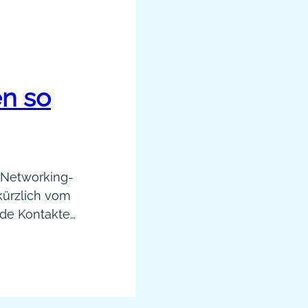
n so
 Networking-
 kürzlich vom
nde Kontakte
 ist die
e aus den
e man neu
 tun, um den