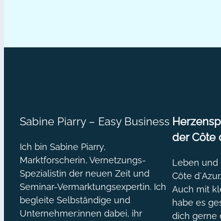
lange
sie
heiß
sind
Sabine Piarry – Easy Business
Herzenspr
der Côte 
Ich bin Sabine Piarry,
Marktforscherin, Vernetzungs-
Leben und O
Spezialistin der neuen Zeit und
Côte d´Azur
Seminar-Vermarktungsexpertin. Ich
Auch mit kl
begleite Selbständige und
habe es ges
Unternehmer:innen dabei, ihr
dich gerne 