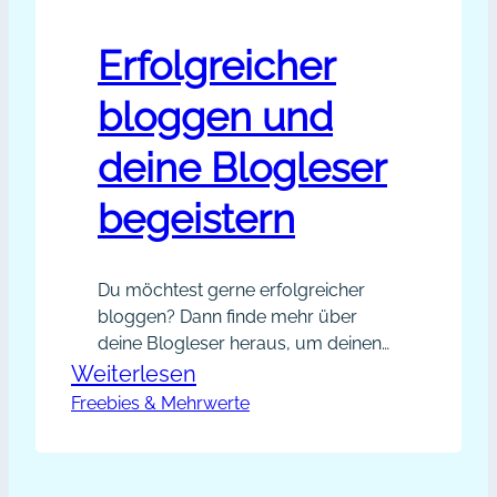
Erfolgreicher
bloggen und
deine Blogleser
begeistern
Du möchtest gerne erfolgreicher
bloggen? Dann finde mehr über
deine Blogleser heraus, um deinen
Blogartikeln mehr Mehrwert zu
:
Weiterlesen
geben. Wünschst du dir von deinen
Freebies & Mehrwerte
Erfolgreicher
Bloglesern konkrete Ideen für die
bloggen
nächsten Blogartikel? Vielleicht ist
und
die Resonanz auf deinen Blog noch