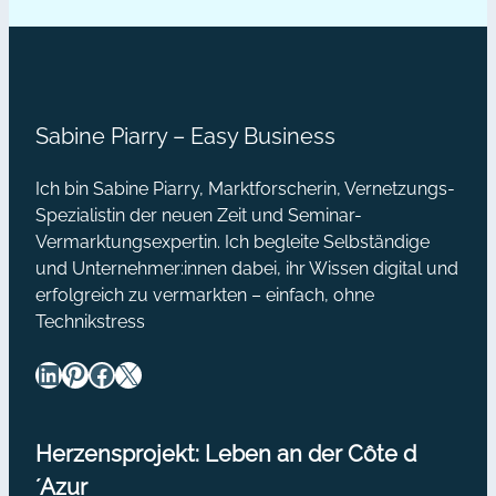
zu bescheiden und du wünschst dir,
deine
dass dein Blog endlich lebendig wird
Blogleser
und richtig Wellen schlägt?…
begeistern
Sabine Piarry – Easy Business
Ich bin Sabine Piarry, Marktforscherin, Vernetzungs-
Spezialistin der neuen Zeit und Seminar-
Vermarktungsexpertin. Ich begleite Selbständige
und Unternehmer:innen dabei, ihr Wissen digital und
erfolgreich zu vermarkten – einfach, ohne
Technikstress
LinkedIn
Pinterest
Facebook
X
Herzensprojekt: Leben an der Côte d
´Azur