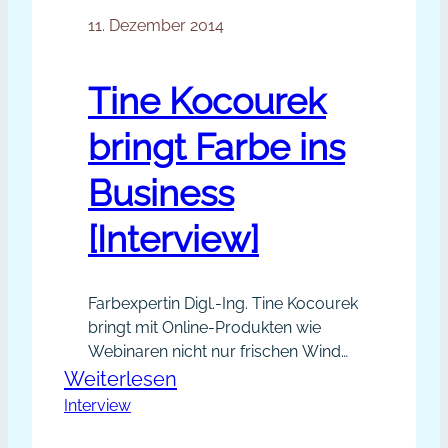
11. Dezember 2014
Tine Kocourek
bringt Farbe ins
Business
[Interview]
Farbexpertin Digl.-Ing. Tine Kocourek
bringt mit Online-Produkten wie
Webinaren nicht nur frischen Wind
in ihr eigenes Business. Sie hat ihren
:
Weiterlesen
Aktionsradius in Kürze enorm
Interview
Tine
erweitert und Menschen, die schon
Kocourek
lange mit ihr zusammenarbeiten