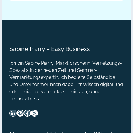
bringt
wollten, können jetzt von ihrem
Wissen auch in der Ferne
Farbe
profitieren. Tine berichtet von ihrer
ins
Erfahrung und zeigt uns in diesem
Business
Interview, wie sie ihr Thema im
[Interview]
Webinarraum sinnvoll nutzt.…
Sabine Piarry – Easy Business
Ich bin Sabine Piarry, Marktforscherin, Vernetzungs-
Spezialistin der neuen Zeit und Seminar-
Vermarktungsexpertin. Ich begleite Selbständige
und Unternehmer:innen dabei, ihr Wissen digital und
erfolgreich zu vermarkten – einfach, ohne
Technikstress
LinkedIn
Pinterest
Facebook
X