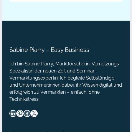
Gruppe, ihr Ziel jemals zu
Mehrwert
erreichen, standen nicht zum Besten,
aber schlussendlich war die
#3
Kooperation perfekt: Dank einer
Aktionen
gelungenen Aktion. Es war einmal
in
ein Mann, der hatte einen Esel.…
Kooperation
Sabine Piarry – Easy Business
Ich bin Sabine Piarry, Marktforscherin, Vernetzungs-
Spezialistin der neuen Zeit und Seminar-
Vermarktungsexpertin. Ich begleite Selbständige
und Unternehmer:innen dabei, ihr Wissen digital und
erfolgreich zu vermarkten – einfach, ohne
Technikstress
LinkedIn
Pinterest
Facebook
X