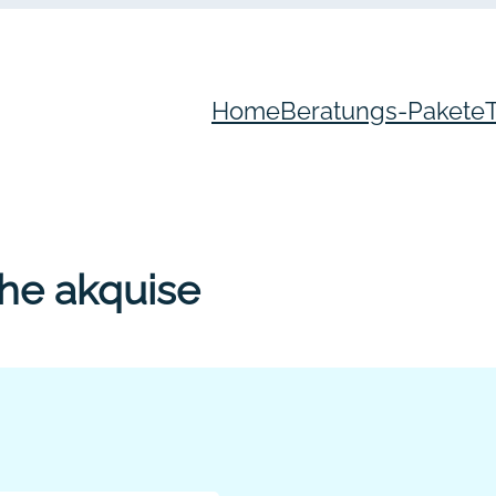
Home
Beratungs-Pakete
che akquise