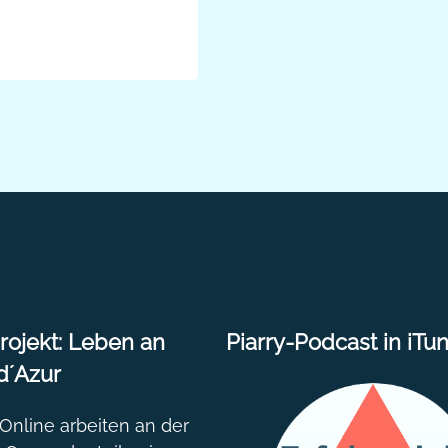
mit einer
nterviews:
ojekt: Leben an
Piarry-Podcast in iTu
d´Azur
nline arbeiten an der