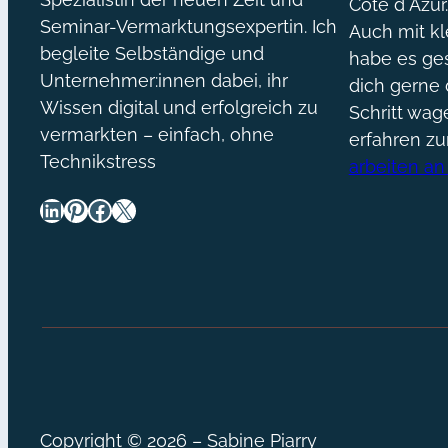
Côte d´Azur
Seminar-Vermarktungsexpertin. Ich
Auch mit kl
begleite Selbständige und
habe es ges
Unternehmer:innen dabei, ihr
dich gerne 
Wissen digital und erfolgreich zu
Schritt wa
vermarkten – einfach, ohne
erfahren z
Technikstress
arbeiten an
LinkedIn
Pinterest
Facebook
X
Copyright © 2026 – Sabine Piarry