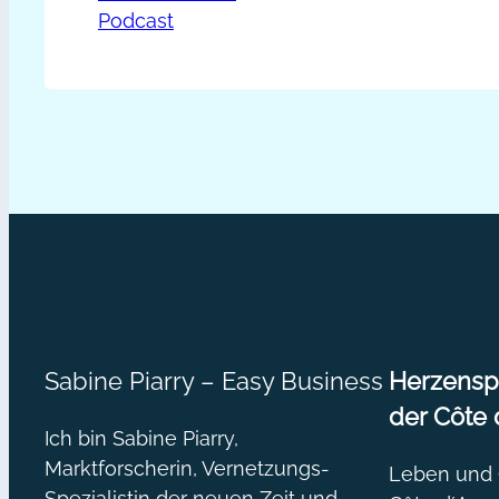
eine erfolgreiche Akquise. Wir starten 
PP013
Podcast
Akquiserundwanderung. Inhalte des I
–
Erfolgstandem:
Akquise
und
Netzwerken
–
Interview
mit
Annja
Weinberger
Sabine Piarry – Easy Business
Herzenspr
[Podcast]
der Côte 
Ich bin Sabine Piarry,
Marktforscherin, Vernetzungs-
Leben und O
Spezialistin der neuen Zeit und