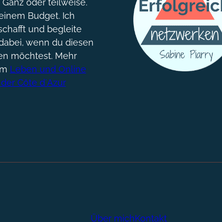
. Ganz oder teilweise.
einem Budget. Ich
chafft und begleite
dabei, wenn du diesen
gen möchtest. Mehr
um
Leben und Online
 der Côte d´Azur
Über mich
Kontakt