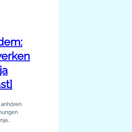
ndem:
werken
ja
st]
t anhören.
ehungen
nnja
zkiste für