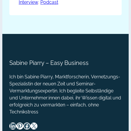
sichtbar zu werden. Sie netzwerkt
Interview
, 
Podcast
PP020
online und offline und verrät uns in
–
diesem Interview, wo ihr
Die
Schwerpunkt liegt und was ihren
Erfolg ausmacht. Persönlich zu
Networking-
kommunizieren ist ihr wichtig und da
Strategie
setzt sie…
von
Claudia
Sabine Piarry – Easy Business
Kauscheder
[Podcast]
Ich bin Sabine Piarry, Marktforscherin, Vernetzungs-
Spezialistin der neuen Zeit und Seminar-
Vermarktungsexpertin. Ich begleite Selbständige
und Unternehmer:innen dabei, ihr Wissen digital und
erfolgreich zu vermarkten – einfach, ohne
Technikstress
LinkedIn
Pinterest
Facebook
X