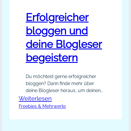
Erfolgreicher
bloggen und
deine Blogleser
begeistern
Du möchtest gerne erfolgreicher
bloggen? Dann finde mehr über
deine Blogleser heraus, um deinen
Blogartikeln mehr Mehrwert zu
:
Weiterlesen
geben. Wünschst du dir von deinen
Freebies & Mehrwerte
Erfolgreicher
Bloglesern konkrete Ideen für die
bloggen
nächsten Blogartikel? Vielleicht ist
und
die Resonanz auf deinen Blog noch