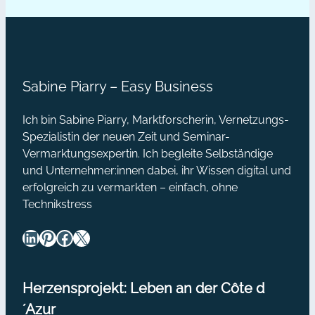
zu bescheiden und du wünschst dir,
deine
dass dein Blog endlich lebendig wird
Blogleser
und richtig Wellen schlägt?…
begeistern
Sabine Piarry – Easy Business
Ich bin Sabine Piarry, Marktforscherin, Vernetzungs-
Spezialistin der neuen Zeit und Seminar-
Vermarktungsexpertin. Ich begleite Selbständige
und Unternehmer:innen dabei, ihr Wissen digital und
erfolgreich zu vermarkten – einfach, ohne
Technikstress
LinkedIn
Pinterest
Facebook
X
Herzensprojekt: Leben an der Côte d
´Azur