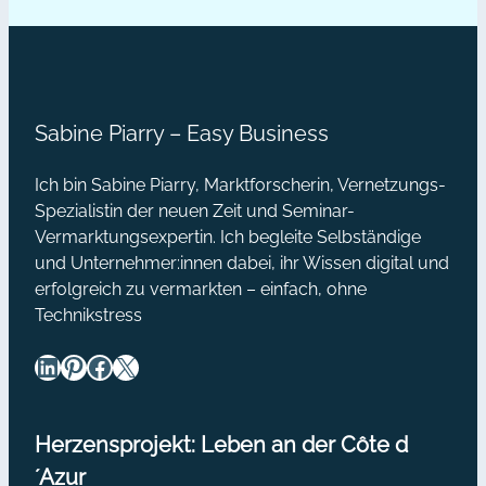
zu bescheiden und du wünschst dir,
deine
dass dein Blog endlich lebendig wird
Blogleser
und richtig Wellen schlägt?…
begeistern
Sabine Piarry – Easy Business
Ich bin Sabine Piarry, Marktforscherin, Vernetzungs-
Spezialistin der neuen Zeit und Seminar-
Vermarktungsexpertin. Ich begleite Selbständige
und Unternehmer:innen dabei, ihr Wissen digital und
erfolgreich zu vermarkten – einfach, ohne
Technikstress
LinkedIn
Pinterest
Facebook
X
Herzensprojekt: Leben an der Côte d
´Azur