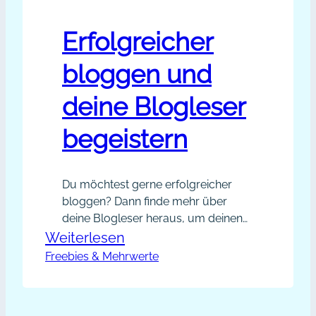
Erfolgreicher
bloggen und
deine Blogleser
begeistern
Du möchtest gerne erfolgreicher
bloggen? Dann finde mehr über
deine Blogleser heraus, um deinen
Blogartikeln mehr Mehrwert zu
:
Weiterlesen
geben. Wünschst du dir von deinen
Freebies & Mehrwerte
Erfolgreicher
Bloglesern konkrete Ideen für die
bloggen
nächsten Blogartikel? Vielleicht ist
und
die Resonanz auf deinen Blog noch