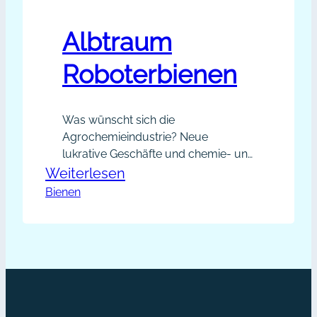
Albtraum
Roboterbienen
Was wünscht sich die
Agrochemieindustrie? Neue
lukrative Geschäfte und chemie- und
gentechnisch resistente Bienen. Die
:
Weiterlesen
Harvard-Universität hat bereits die
Bienen
Albtraum
Lösung gefunden: eine
Roboterbienen
Roboterbiene kann diese Wünsche
erfüllen. Wie die kleine
Drone Robobee eingesetzt werden
soll, erklärt ein Artikel von Harvard in
englisch (bitte Hinweise zur
deutschen Übersetzung an