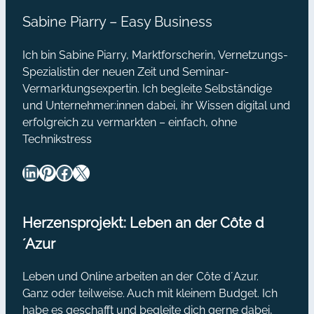
sabine@sabine-piarry.com):
Sabine Piarry – Easy Business
Orginialtext Auszug: Coordinated
agile robotic insects can be used for…
Ich bin Sabine Piarry, Marktforscherin, Vernetzungs-
Spezialistin der neuen Zeit und Seminar-
Vermarktungsexpertin. Ich begleite Selbständige
und Unternehmer:innen dabei, ihr Wissen digital und
erfolgreich zu vermarkten – einfach, ohne
Technikstress
LinkedIn
Pinterest
Facebook
X
Herzensprojekt: Leben an der Côte d
´Azur
Leben und Online arbeiten an der Côte d´Azur.
Ganz oder teilweise. Auch mit kleinem Budget. Ich
habe es geschafft und begleite dich gerne dabei,