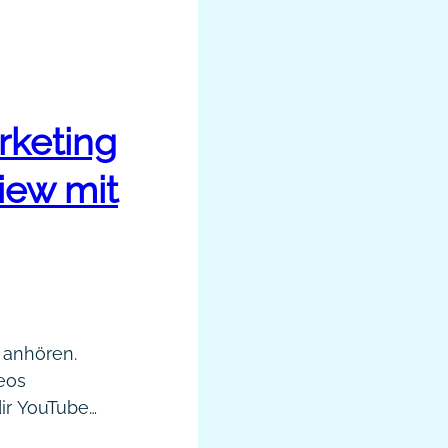
rketing
iew mit
t anhören.
deos
ir YouTube
ouTube clever