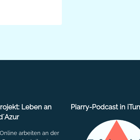
nst und was
ider in
 des
re…
ojekt: Leben an
Piarry-Podcast in iTu
d´Azur
nline arbeiten an der