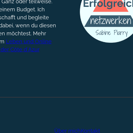
. Ganz oder teilweise.
einem Budget. Ich
chafft und begleite
dabei, wenn du diesen
gen möchtest. Mehr
um
Leben und Online
 der Côte d´Azur
Über mich
Kontakt