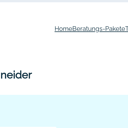
Home
Beratungs-Pakete
neider