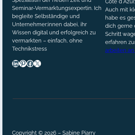
Côte d´Azur
Seminar-Vermarktungsexpertin. Ich
Auch mit kl
begleite Selbständige und
habe es ges
Unternehmer:innen dabei, ihr
dich gerne 
Wissen digital und erfolgreich zu
Schritt wa
vermarkten – einfach, ohne
erfahren z
Technikstress
arbeiten an
LinkedIn
Pinterest
Facebook
X
Copyright © 2026 – Sabine Piarry